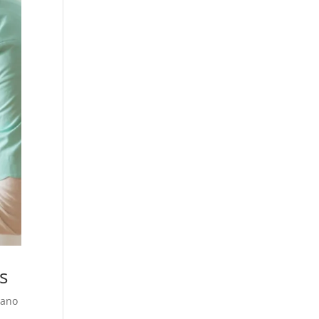
s
 ano