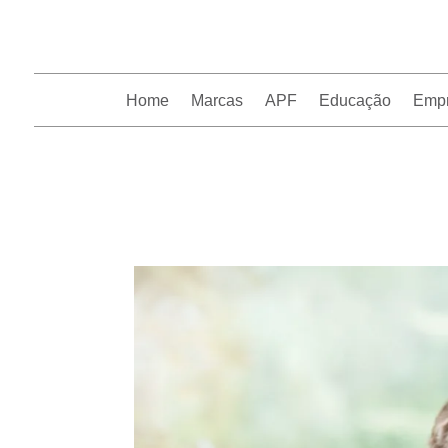
Home
Marcas
APF
Educação
Emp
InfoFranchising: O portal de conteúdo da APF