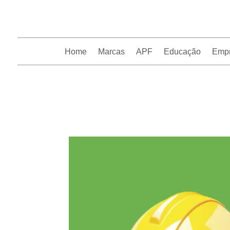
Home
Marcas
APF
Educação
Emp
InfoFranchising: O portal de conteúdo da APF