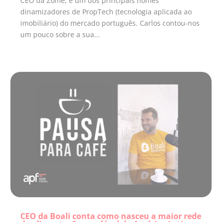
CEO da Zome, e um dos principais nomes
dinamizadores de PropTech (tecnologia aplicada ao
imobiliário) do mercado português. Carlos contou-nos
um pouco sobre a sua...
CEO da Boali conta como nasceu a maior rede