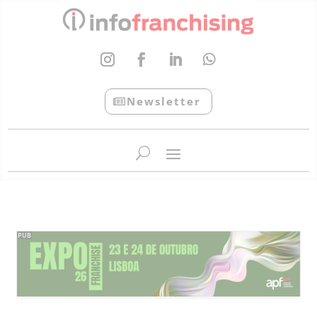
Newsletter
InfoFranchising: O portal de conteúdo da APF
PUB