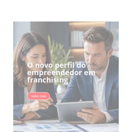
INFOFRANCHISING
O novo perfil do
empreendedor em
franchising
Saiba mais