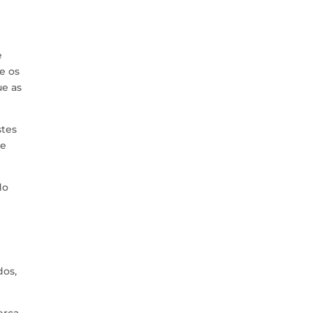
e
e os
ue as
stes
de
do
dos,