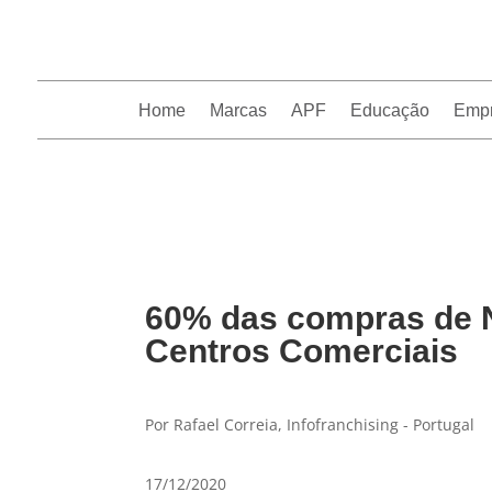
Home
Marcas
APF
Educação
Emp
InfoFranchising: O portal de conteúdo da APF
60% das compras de N
Centros Comerciais
Por Rafael Correia, Infofranchising - Portugal
17/12/2020