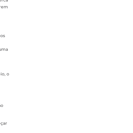
erca
erem
ros
 uma
io, o
ão
eçar