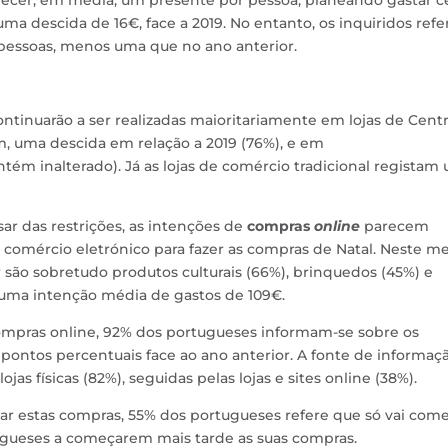
ecer, em média, um presente por pessoa, planeando gastar c
ma descida de 16€, face a 2019. No entanto, os inquiridos ref
 pessoas, menos uma que no ano anterior.
ontinuarão a ser realizadas maioritariamente em lojas de Cent
im, uma descida em relação a 2019 (76%), e em
tém inalterado). Já as lojas de comércio tradicional registam
r das restrições, as intenções de
compras
online
parecem
 comércio eletrónico para fazer as compras de Natal. Neste me
são sobretudo produtos culturais (66%), brinquedos (45%) e
 uma intenção média de gastos de 109€.
ompras online, 92% dos portugueses informam-se sobre os
ontos percentuais face ao ano anterior. A fonte de informaç
jas físicas (82%), seguidas pelas lojas e sites online (38%).
ar estas compras, 55% dos portugueses refere que só vai com
gueses a começarem mais tarde as suas compras.