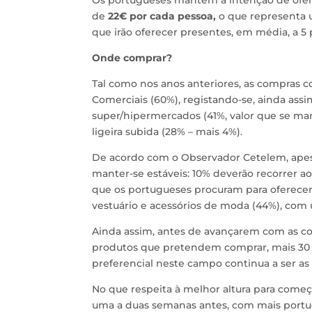
Os portugueses mantêm a intenção de ofer
de
22€ por cada pessoa,
o que representa u
que irão oferecer presentes, em média, a 5
Onde comprar?
Tal como nos anos anteriores, as compras c
Comerciais (60%), registando-se, ainda ass
super/hipermercados (41%, valor que se man
ligeira subida (28% – mais 4%).
De acordo com o Observador Cetelem, apesa
manter-se estáveis: 10% deverão recorrer ao
que os portugueses procuram para oferecer 
vestuário e acessórios de moda (44%), com
Ainda assim, antes de avançarem com as c
produtos que pretendem comprar, mais 30 p
preferencial neste campo continua a ser as lo
No que respeita à melhor altura para começ
uma a duas semanas antes, com mais portu