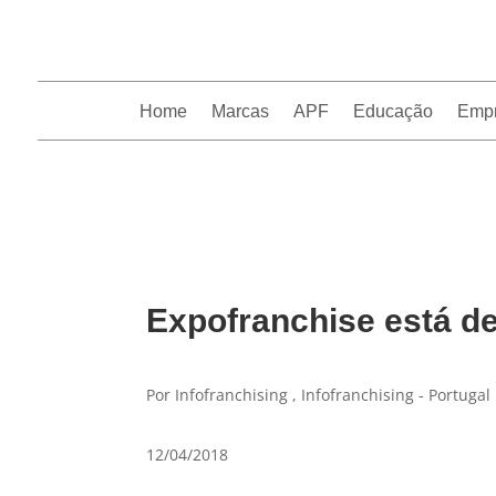
Home
Marcas
APF
Educação
Emp
InfoFranchising: O portal de conteúdo da APF
Expofranchise está de
Por Infofranchising , Infofranchising - Portugal
12/04/2018