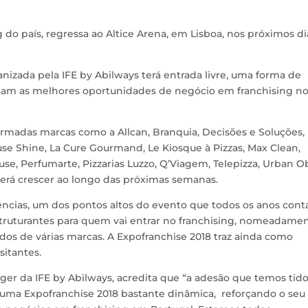
g do país, regressa ao Altice Arena, em Lisboa, nos próximos di
ganizada pela IFE by Abilways terá entrada livre, uma forma de
am as melhores oportunidades de negócio em franchising n
irmadas marcas como a Allcan, Branquia, Decisões e Soluções,
se Shine, La Cure Gourmand, Le Kiosque à Pizzas, Max Clean,
e, Perfumarte, Pizzarias Luzzo, Q’Viagem, Telepizza, Urban Ob
everá crescer ao longo das próximas semanas.
ências, um dos pontos altos do evento que todos os anos cont
truturantes para quem vai entrar no franchising, nomeadame
dos de várias marcas. A Expofranchise 2018 traz ainda como
sitantes.
er da IFE by Abilways, acredita que “a adesão que temos tid
a uma Expofranchise 2018 bastante dinâmica, reforçando o seu