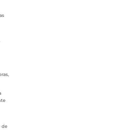
as
o
ras,
a
nte
o de