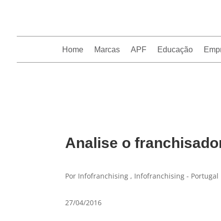
Home
Marcas
APF
Educação
Emp
InfoFranchising: O portal de conteúdo da APF
Analise o franchisado
Por Infofranchising , Infofranchising - Portugal
27/04/2016