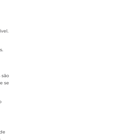
vel.
s.
 são
 e se
o
 de
e