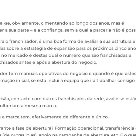
 vai-se, obviamente, cimentando ao longo dos anos, mas é
 a sua parte – e a confiança, sem a qual a parceria não é possí
 o franchisador, é uma boa forma de avaliar a sua estrutura e
das sobre a estratégia de expansão para os próximos cinco ano
 no mercado e destas qual o número que são franchisadas e
nchisados antes e após a abertura do negócio.
sador tem manuais operativos do negócio e quando é que estes
ação inicial, se esta inclui a equipa que irá trabalhar consigo
isão, contacte com outros franchisados da rede, avalie se estã
escolheriam a mesma marca.
e a marca tem, efetivamente de diferente e único.
rante a fase de abertura? Formação operacional, transferência
de outras lojas), apoio na campanha de abertura, etc. E o qu