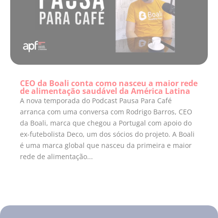
CEO da Boali conta como nasceu a maior rede
de alimentação saudável da América Latina
A nova temporada do Podcast Pausa Para Café
arranca com uma conversa com Rodrigo Barros, CEO
da Boali, marca que chegou a Portugal com apoio do
ex-futebolista Deco, um dos sócios do projeto. A Boali
é uma marca global que nasceu da primeira e maior
rede de alimentação...