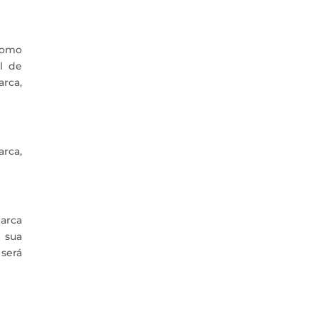
 como
l de
arca,
arca,
arca
 sua
 será