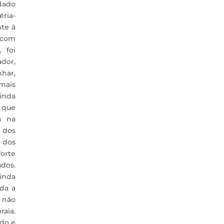
 dado
éria-
nte à
, com
 foi
dor,
har,
mais
inda
 que
a na
 dos
 dos
forte
os.
inda
ida a
 não
aia.
ido e