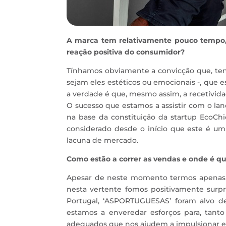
A marca tem relativamente pouco tempo,
reação positiva do consumidor?
Tínhamos obviamente a convicção que, te
sejam eles estéticos ou emocionais -, que 
a verdade é que, mesmo assim, a recetivida
O sucesso que estamos a assistir com o l
na base da constituição da startup EcoCh
considerado desde o início que este é um
lacuna de mercado.
Como estão a correr as vendas e onde é q
Apesar de neste momento termos apenas 
nesta vertente fomos positivamente surp
Portugal, ‘ASPORTUGUESAS’ foram alvo d
estamos a enveredar esforços para, tanto
adequados que nos ajudem a impulsionar e 