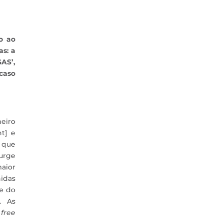
o ao
as: a
AS’,
caso
eiro
t] e
, que
urge
aior
nidas
de do
. As
 free