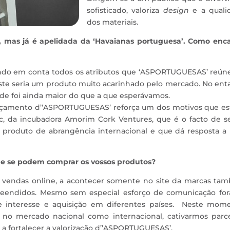
sofisticado, valoriza
design
e a quali
dos materiais.
 mas já é apelidada da ‘Havaianas portuguesa’. Como enca
ndo em conta todos os atributos que ‘ASPORTUGUESAS’ reún
este seria um produto muito acarinhado pelo mercado. No ent
de foi ainda maior do que a que esperávamos.
ançamento d’‘ASPORTUGUESAS’ reforça um dos motivos que es
ic, da incubadora Amorim Cork Ventures, que é o facto de s
 produto de abrangência internacional e que dá resposta a
ue se podem comprar os vossos produtos?
vendas online, a acontecer somente no site da marcas ta
reendidos. Mesmo sem especial esforço de comunicação for
e interesse e aquisição em diferentes países. Neste mome
 no mercado nacional como internacional, cativarmos parce
a fortalecer a valorização d’’ASPORTUGUESAS’.