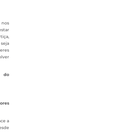
 nos
estar
tiça,
 seja
eres
lver
o do
ores
ace a
esde