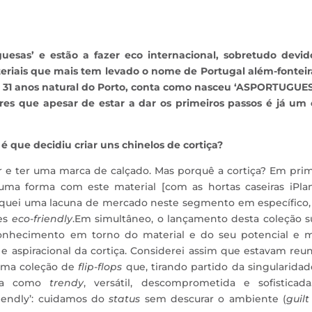
uesas’ e estão a fazer eco internacional, sobretudo devid
eriais que mais tem levado o nome de Portugal além-fonteir
 31 anos natural do Porto, conta como nasceu ‘ASPORTUGUES
s que apesar de estar a dar os primeiros passos é já um 
ue decidiu criar uns chinelos de cortiça?
 e ter uma marca de calçado. Mas porquê a cortiça? Em prim
uma forma com este material [com as hortas caseiras iPlan
ifiquei uma lacuna de mercado neste segmento em específico
ões
eco-friendly
.Em simultâneo, o lançamento desta coleção s
hecimento em torno do material e do seu potencial e m
e aspiracional da cortiça. Considerei assim que estavam reu
uma coleção de
flip-flops
que, tirando partido da singularida
enta como
trendy
, versátil, descomprometida e sofisticada
endly’: cuidamos do
status
sem descurar o ambiente (
guilt