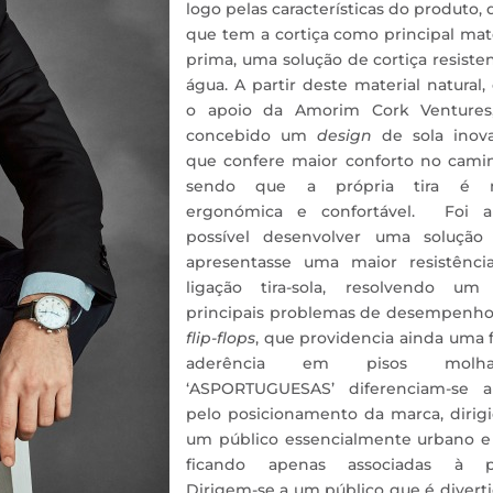
logo pelas características do produto,
que tem a cortiça como principal mat
prima, uma solução de cortiça resiste
água. A partir deste material natural
o apoio da Amorim Cork Ventures,
concebido um
design
de sola inova
que confere maior conforto no camin
sendo que a própria tira é 
ergonómica e confortável. Foi a
possível desenvolver uma solução
apresentasse uma maior resistênci
ligação tira-sola, resolvendo um
principais problemas de desempenho
flip-flops
, que providencia ainda uma 
aderência em pisos molhad
‘ASPORTUGUESAS’ diferenciam-se a
pelo posicionamento da marca, dirig
um público essencialmente urbano e
ficando apenas associadas à pr
Dirigem-se a um público que é divert