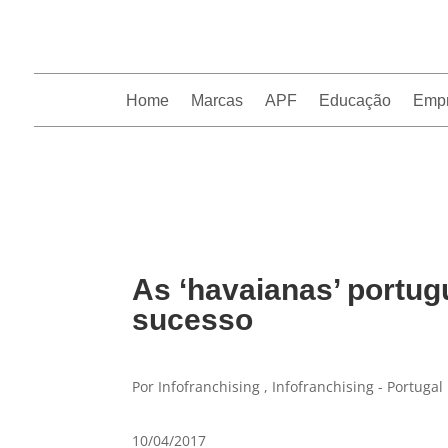
Home
Marcas
APF
Educação
Emp
InfoFranchising: O portal de conteúdo da APF
As ‘havaianas’ portug
sucesso
Por Infofranchising , Infofranchising - Portugal
10/04/2017