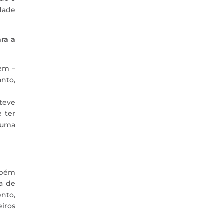
dade
ra a
em –
anto,
teve
e ter
 uma
mbém
a de
nto,
iros