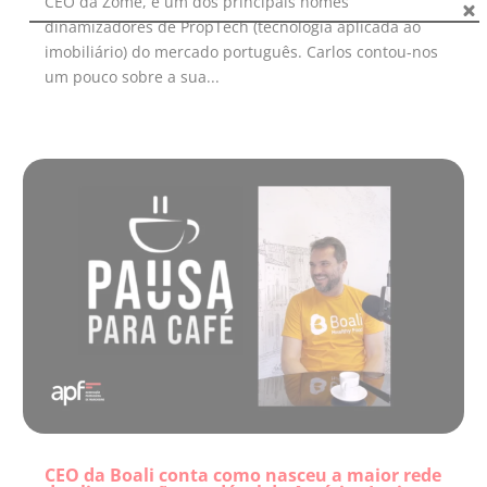
CEO da Zome, e um dos principais nomes
dinamizadores de PropTech (tecnologia aplicada ao
imobiliário) do mercado português. Carlos contou-nos
um pouco sobre a sua...
CEO da Boali conta como nasceu a maior rede