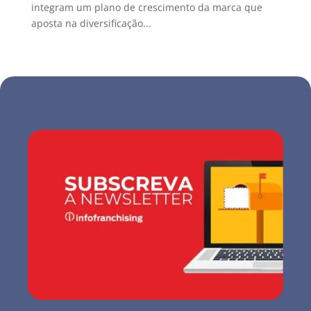
integram um plano de crescimento da marca que
aposta na diversificação...
« Older Entries