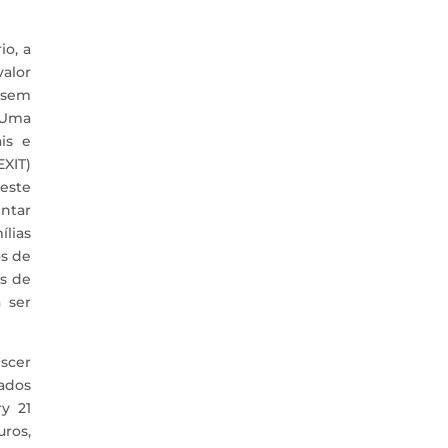
o, a
valor
 sem
 Uma
is e
EXIT)
este
entar
ílias
os de
es de
 ser
escer
ados
y 21
uros,