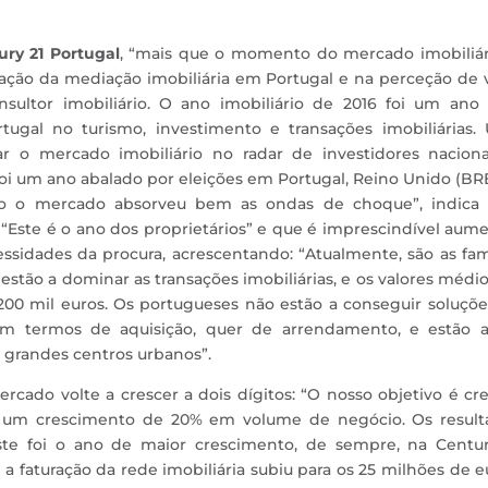
ury 21 Portugal
, “mais que o momento do mercado imobiliári
zação da mediação imobiliária em Portugal e na perceção de 
sultor imobiliário. O ano imobiliário de 2016 foi um ano
ugal no turismo, investimento e transações imobiliárias.
r o mercado imobiliário no radar de investidores naciona
 Foi um ano abalado por eleições em Portugal, Reino Unido (BR
do o mercado absorveu bem as ondas de choque”, indica 
e “Este é o ano dos proprietários” e que é imprescindível aum
cessidades da procura, acrescentando: “Atualmente, são as fam
estão a dominar as transações imobiliárias, e os valores médi
 200 mil euros. Os portugueses não estão a conseguir soluçõ
em termos de aquisição, quer de arrendamento, e estão a
s grandes centros urbanos”.
ercado volte a crescer a dois dígitos: “O nosso objetivo é cr
 um crescimento de 20% em volume de negócio. Os result
te foi o ano de maior crescimento, de sempre, na Centur
a faturação da rede imobiliária subiu para os 25 milhões de e