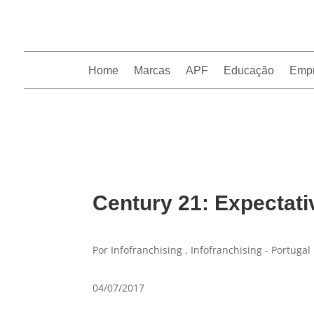
Home
Marcas
APF
Educação
Emp
InfoFranchising: O portal de conteúdo da APF
Century 21: Expectati
Por Infofranchising , Infofranchising - Portugal
04/07/2017