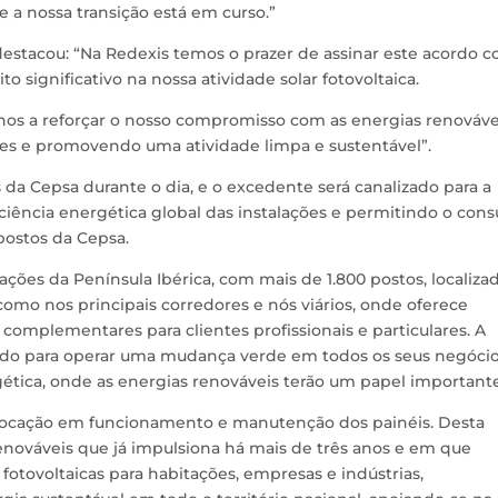
e a nossa transição está em curso.”
, destacou: “Na Redexis temos o prazer de assinar este acordo 
 significativo na nossa atividade solar fotovoltaica.
nos a reforçar o nosso compromisso com as energias renováveis
ões e promovendo uma atividade limpa e sustentável”.
s da Cepsa durante o dia, e o excedente será canalizado para a
ficiência energética global das instalações e permitindo o co
postos da Cepsa.
ções da Península Ibérica, com mais de 1.800 postos, localiza
omo nos principais corredores e nós viários, onde oferece
 complementares para clientes profissionais e particulares. A
ndo para operar uma mudança verde em todos os seus negócio
ética, onde as energias renováveis ​​terão um papel importante
colocação em funcionamento e manutenção dos painéis. Desta
nováveis que já impulsiona há mais de três anos e em que
fotovoltaicas para habitações, empresas e indústrias,