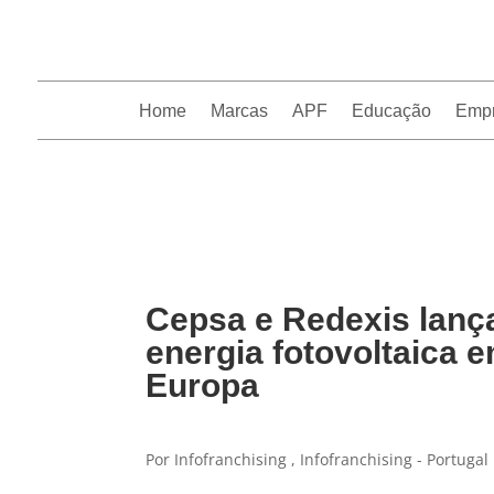
Home
Marcas
APF
Educação
Emp
InfoFranchising: O portal de conteúdo da APF
Cepsa e Redexis lança
energia fotovoltaica 
Europa
Por Infofranchising , Infofranchising - Portugal