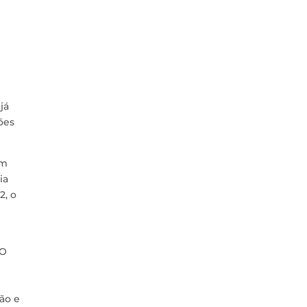
já
ões
om
ia
2, o
“O
ão e