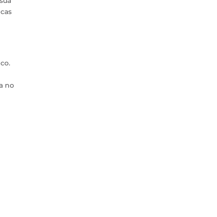
 sua
icas
co.
a no