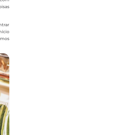
isas
ntrar
ício
emos