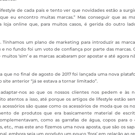
ifestyle de cada país e tento ver que novidades estão a surgi
e que eu encontro muitas marcas.” Mas conseguir que as ma
 loja online que, para muitos casos, é gerida do outro lad
alho. Tínhamos um plano de marketing para introduzir as marc
 no fundo foi um voto de confiança por parte das marcas. C
muitos ‘sim’ e as marcas acabaram por apostar e até agora n
a que no final de agosto de 2017 foi lançada uma nova plata
site anterior “já se estava a tornar limitado”.
adaptar-nos ao que os nossos clientes nos pedem e às n
ito atentos a isso, até porque os artigos de lifestyle estão s
s acessórios são quase como os acessórios de moda que os n
to de produtos que era basicamente material de escritó
 complementavam, como as garrafas de água, copos para o c
, etc., mas este ano fizemos uma nova aposta, que são os sap
onal, embora seja um produto um pouco ‘fora’ em relação ao re