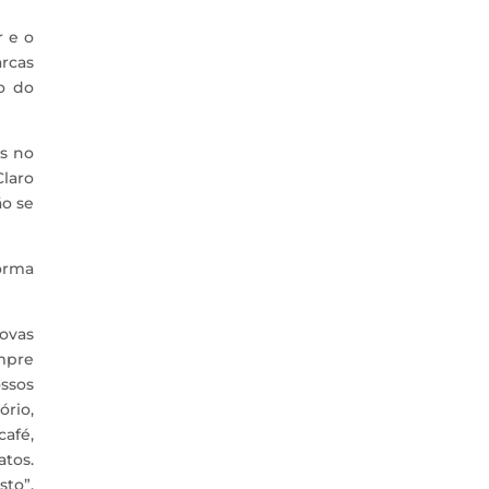
r e o
rcas
o do
as no
laro
ão se
forma
ovas
empre
ossos
rio,
afé,
atos.
sto”,