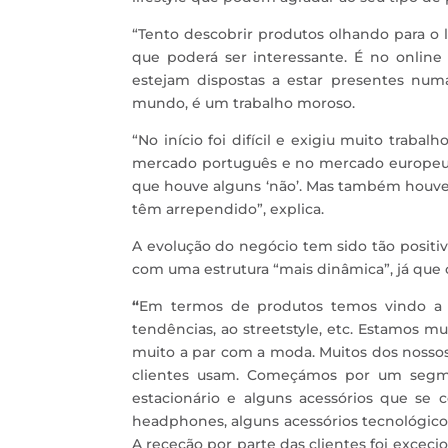
“Tento descobrir produtos olhando para o l
que poderá ser interessante. É no onlin
estejam dispostas a estar presentes numa
mundo, é um trabalho moroso.
“No início foi difícil e exigiu muito trab
mercado português e no mercado europeu e
que houve alguns ‘não’. Mas também houve 
têm arrependido”, explica.
A evolução do negócio tem sido tão positiv
com uma estrutura “mais dinâmica”, já que o 
“
Em termos de produtos temos vindo a 
tendências, ao streetstyle, etc. Estamos mu
muito a par com a moda. Muitos dos nosso
clientes usam. Começámos por um segmen
estacionário e alguns acessórios que se
headphones, alguns acessórios tecnológicos
A receção por parte das clientes foi exceci