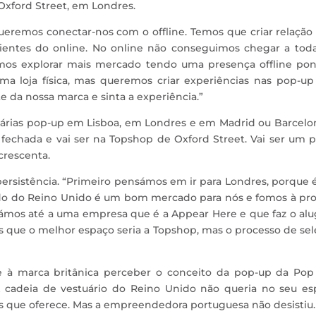
Oxford Street, em Londres.
eremos conectar-nos com o offline. Temos que criar relação
clientes do online. No online não conseguimos chegar a tod
os explorar mais mercado tendo uma presença offline pont
 loja física, mas queremos criar experiências nas pop-up
te da nossa marca e sinta a experiência.”
 várias pop-up em Lisboa, em Londres e em Madrid ou Barcelo
 fechada e vai ser na Topshop de Oxford Street. Vai ser um 
crescenta.
persistência. “Primeiro pensámos em ir para Londres, porque
do do Reino Unido é um bom mercado para nós e fomos à pro
mos até a uma empresa que é a Appear Here e que faz o alu
 que o melhor espaço seria a Topshop, mas o processo de se
 à marca britânica perceber o conceito da pop-up da Pop
A cadeia de vestuário do Reino Unido não queria no seu es
 que oferece. Mas a empreendedora portuguesa não desistiu.