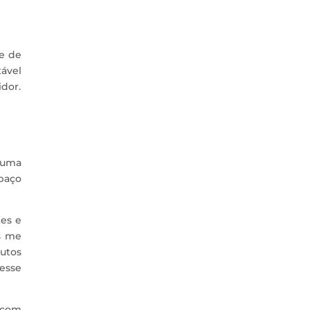
e de
tável
dor.
, uma
paço
tes e
is me
dutos
esse
 com