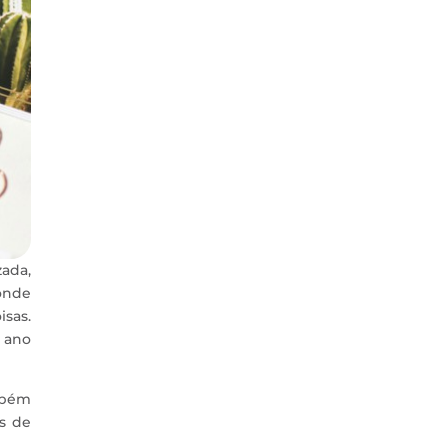
zada,
onde
isas.
 ano
ambém
s de