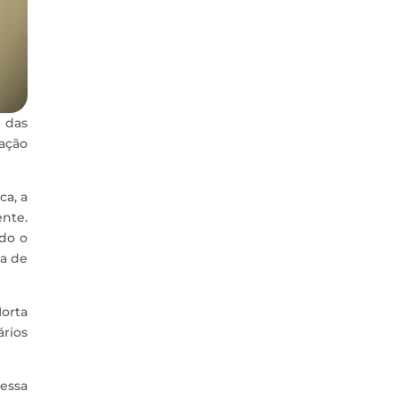
 das
zação
ca, a
ente.
udo o
a de
Horta
ários
dessa