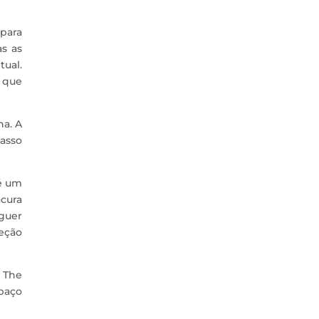
 para
as as
ual.
 que
na. A
passo
 é um
cura
guer
leção
 The
paço