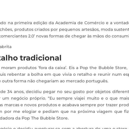
do na primeira edição da Academia de Comércio e a vontad
chões, produtos criados por pequenos artesãos, moda susten
‘comerciantes 2.0’ novas formas de chegar às mãos do consumi
abrita
alho tradicional
, moram produtos ‘fora da caixa’. Eis a Pop the Bubble Store
is rebentar a bolha em que vivia o retalho e reunir num es
de outra forma não chegariam ao mercado português.
 de 34 anos, decidiu pegar no seu gosto por objetos diferen
ter um negócio próprio. “Eu sempre viajei muito e o que ma
vas marcas e novos produtos e acabava sempre por trazer pro
m por me elogiar e pediam que na próxima viagem que fiz
ndadora da Pop The Bubble Store.
ócio e decidiu aventurar-se com a abertura de uma e-store