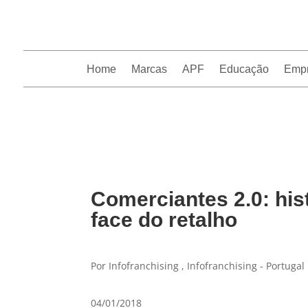
Home
Marcas
APF
Educação
Emp
InfoFranchising: O portal de conteúdo da APF
Comerciantes 2.0: his
face do retalho
Por Infofranchising , Infofranchising - Portugal
04/01/2018