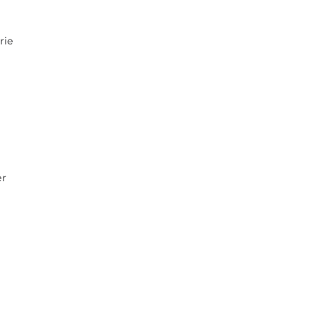
rie
er