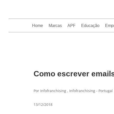
Home
Marcas
APF
Educação
Emp
InfoFranchising: O portal de conteúdo da APF
Como escrever emails
Por Infofranchising , Infofranchising - Portugal
13/12/2018