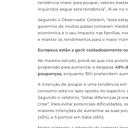
tendência maior para poupar, valores bast
inquiridos segue esta tendência”, lê-se no re
Segundo o Observador Cetelem, “esta esta
governos de muitos países tomaram medidas 
económica e o seu impacto nas famílias,
e manter os rendimentos para o maior núme
Europeus estão a gerir cuidadosamente o
No mesmo estudo, prevê-se que nos próximo
propensão para aumentar a despesa:
49% d
poupanças,
enquanto 35% pretendem aume
A intenção de poupar é uma tendência em 
consumir está no lado oposto do espectro, 
Segundo o relatório, “estas diferenças já 
crise”. Para evitar potenciais dificuldades
maiores intenções de aumentar as suas po
(43%), e 5 pontos em Itália (45%).
Neste contexto, a intenção de comprar pr