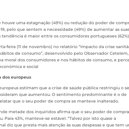
 houve uma estagnação (49%) ou redução do poder de comp
-19, pelo que sentem a necessidade (49%) de aumentar as sua
 tendência é maior entre os consumidores portugueses (62%)
a-feira (11 de novembro) no relatório “Impacto da crise sanitár
hábitos de consumo”, desenvolvido pelo Observador Cetelem,
na moral dos consumidores e nos hábitos de consumo, e perc
 económica e social
ia dos europeus
europeus estimam que a crise de saúde pública restringiu o s
nsideram que aumentou. O sentimento predominante é o de
latar que o seu poder de compra se manteve inalterado.
 onde metade dos inquiridos afirma que o seu poder de compra
 Para 43%, manteve-se estável. “Talvez por isto quase a
ional diz que presta mais atenção às suas despesas e que tem 