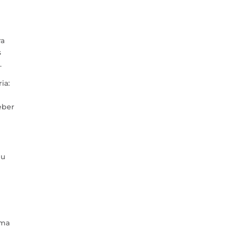
ra
s
.
ia:
eber
eu
uma