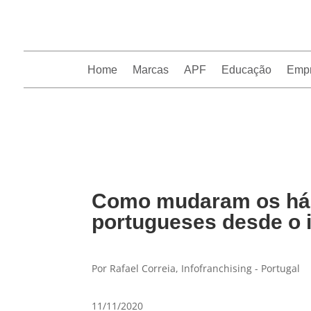
Home
Marcas
APF
Educação
Emp
InfoFranchising: O portal de conteúdo da APF
Como mudaram os háb
portugueses desde o 
Por Rafael Correia, Infofranchising - Portugal
11/11/2020