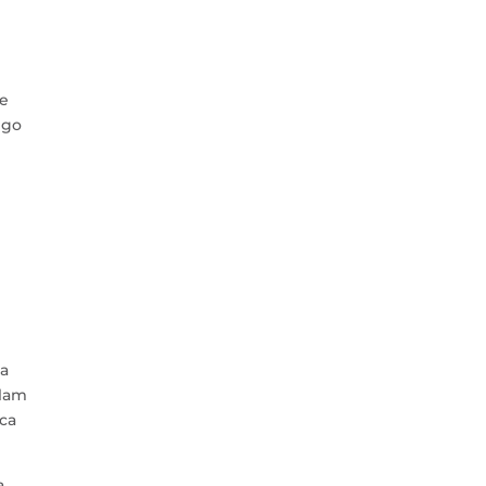
se
ego
da
elam
ca
a