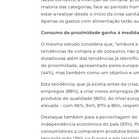
maioria das categorias, face ao período 
estar a realizar desde o início da crise sani
Apenas os gastos com alimentação terão a
Consumo de proximidade ganha à medida 
O mesmo estudo considera que, “embora a
tendências de compra e de consumo, não p
duradouras além das tendências já identifi
de proximidade, apresentado pelos europe
(44%), mas também como um objetivo e um
Esta tendência, que já existia antes da cri
empregos (88%), a criar novos empregos (84
produtos de qualidade (80%). Ao nível eur
elevada – com 96%, 94%, 87% e 85%, respet
Destaque também para a percentagem de in
independência económica do país (93%). Por
consumidores a comprarem produtos biológ
segunda mão (39% na Europa e em território