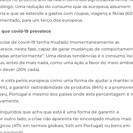
homólogo. Uma redução do consumo que os europeus assumem
tária e que se estende a gastos com roupas, viagens e férias (63
umentado, para um terço dos europeus.
que covid-19 prevalece
 crise de covid-19 tenha mudado momentaneamente as
arece, nesta fase, capaz de gerar mudanças de comportamen
cadas anteriormente”. Uma destas tendências é o consumo loc
us, antes de mais nada, como uma ação a favor do meio ambi
 dever (20% cada).
se, é vista pelos europeus como uma forma de ajudar a manter o
%), a garantir rastreabilidade de produtos (84%) e a promove
opeu, Portugal é mesmo dos países onde esta percentagem é 
ivamente.
quiridos que acha que esta é uma forma de garantir a
 outro lado, a crise não aparenta ter encorajado muitos mais
icos (47% em termos globais, 54% em Portugal) ou bens em
 nacional).