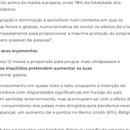
ante acima da média europeia, onde 78% da totalidade dos
latório.
gnação e diminuição é percetível num contexto em que os
fortes e globais, numa tentativa de conter os efeitos da cri
 nomeadamente para proporcionar a máxima proteção do empr
ro possível de pessoas”.
s seus orçamentos
s 12 meses a propensão para poupar mais ultrapassará a
os inquiridos pretendem aumentar as suas
ntar gastos.
crescimento em quase todo o lado, enquanto a intenção de
embora com disparidades significativas em função do país.
eram sentidas anteriormente, mas acentuaram-se com o efeito 
, os consumidores dos países mais atingidos pela pandemia rev
upanças: um aumento de 4 pontos no Reino Unido (61%), Bélgi
odutos no próximo ano também diminuiu significativamente n