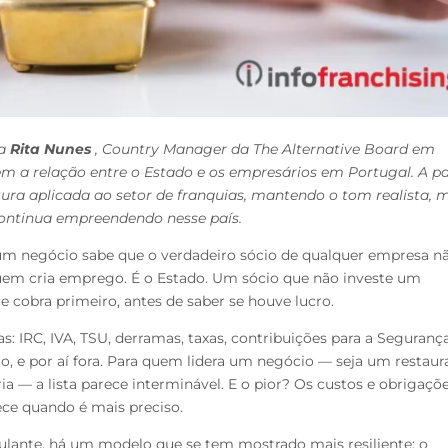
da
Rita Nunes
, Country Manager da The Alternative Board em
m a relação entre o Estado e os empresários em Portugal. A pa
tura aplicada ao setor de franquias, mantendo o tom realista, 
ontinua empreendendo nesse país.
m negócio sabe que o verdadeiro sócio de qualquer empresa n
quem cria emprego. É o Estado. Um sócio que não investe um
 cobra primeiro, antes de saber se houve lucro.
as: IRC, IVA, TSU, derramas, taxas, contribuições para a Seguranç
ão, e por aí fora. Para quem lidera um negócio — seja um restaur
ia — a lista parece interminável. E o pior? Os custos e obrigaçõ
ce quando é mais preciso.
ulante, há um modelo que se tem mostrado mais resiliente: o