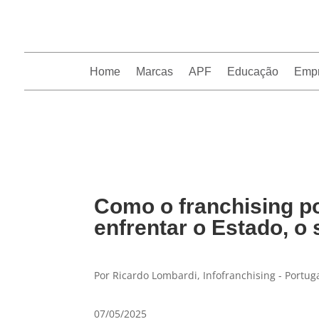
Home
Marcas
APF
Educação
Emp
InfoFranchising: O portal de conteúdo da APF
Como o franchising po
enfrentar o Estado, o 
Por Ricardo Lombardi, Infofranchising - Portug
07/05/2025