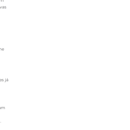
am
vas
me
es já
 um
.