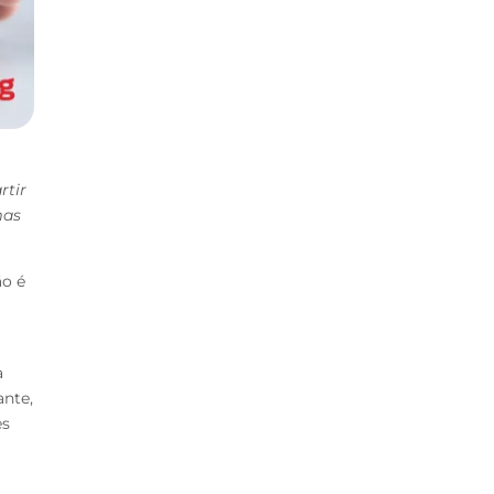
rtir
mas
ão é
a
ante,
es