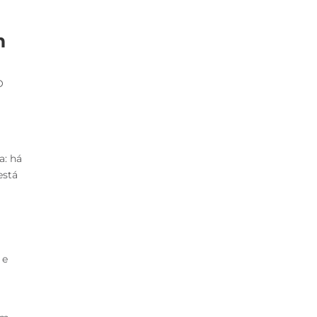
m
O
a: há
está
 e