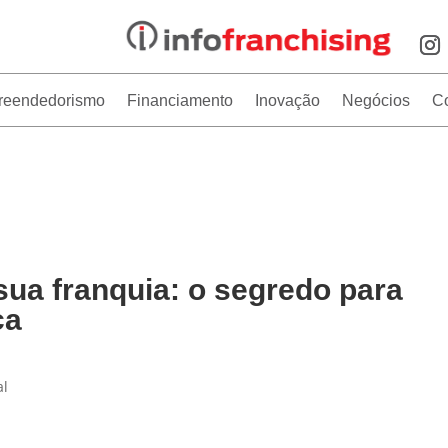
reendedorismo
Financiamento
Inovação
Negócios
C
ua franquia: o segredo para
ça
al