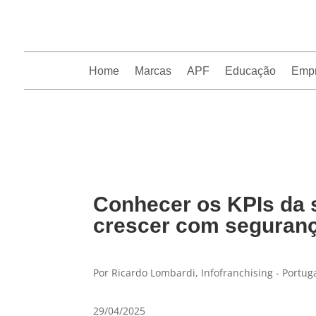
Home
Marcas
APF
Educação
Emp
InfoFranchising: O portal de conteúdo da APF
Conhecer os KPIs da s
crescer com seguran
Por Ricardo Lombardi, Infofranchising - Portug
29/04/2025