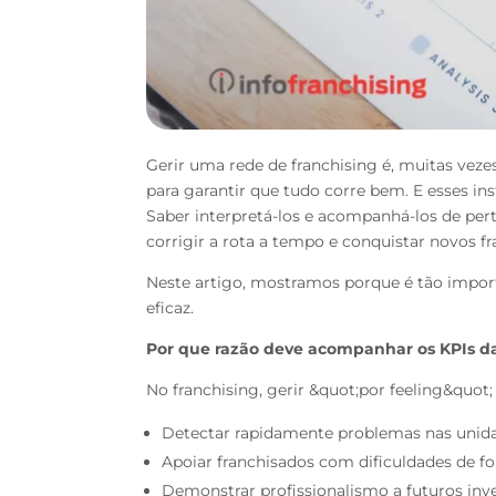
Gerir uma rede de franchising é, muitas veze
para garantir que tudo corre bem. E esses i
Saber interpretá-los e acompanhá-los
de per
corrigir a rota a
tempo e conquistar novos f
Neste artigo, mostramos porque é tão impor
eficaz.
Por que razão deve acompanhar os KPIs da
No franchising, gerir &quot;por feeling&quot
Detectar rapidamente problemas nas unidad
Apoiar franchisados com dificuldades de f
Demonstrar profissionalismo a futuros inve