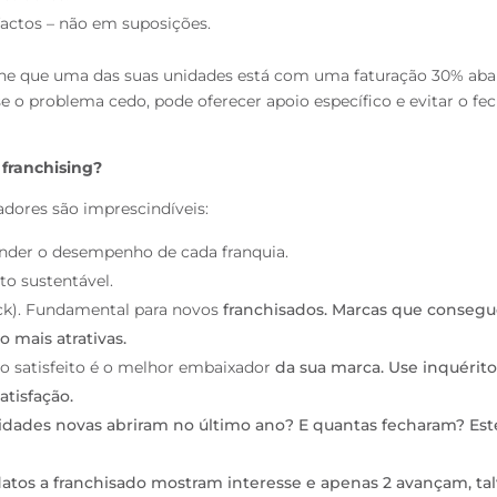
actos – não em suposições.
ne que uma das suas unidades está com
uma faturação 30% aba
-se o problema
cedo, pode oferecer apoio específico e evitar o fe
 franchising?
adores são imprescindíveis:
ender o desempenho de cada franquia.
to sustentável.
ck). Fundamental para novos
franchisados. Marcas que conseg
 mais atrativas.
do satisfeito é o melhor embaixador
da sua marca. Use inquérito
atisfação.
idades novas abriram no último ano? E quantas fecharam? Est
datos a franchisado mostram interesse e apenas 2 avançam, ta