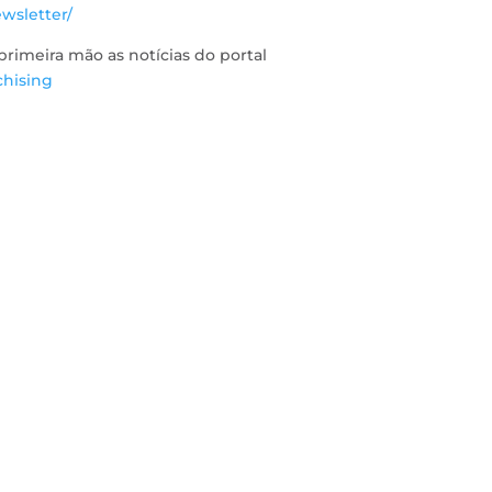
wsletter/
imeira mão as notícias do portal
chising