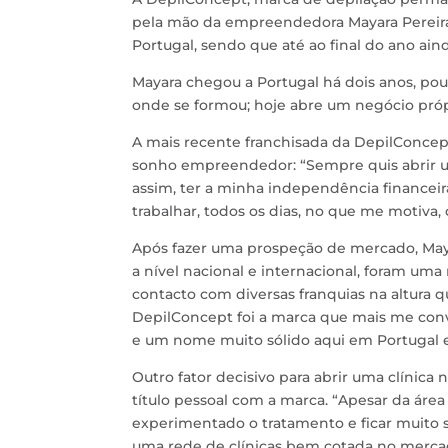
pela mão da empreendedora Mayara Pereira.
Portugal, sendo que até ao final do ano ain
Mayara chegou a Portugal há dois anos, pouc
onde se formou; hoje abre um negócio próp
A mais recente franchisada da DepilConcep
sonho empreendedor: “Sempre quis abrir u
assim, ter a minha independência financeira
trabalhar, todos os dias, no que me motiva
Após fazer uma prospeção de mercado, May
a nível nacional e internacional, foram uma 
contacto com diversas franquias na altura q
DepilConcept foi a marca que mais me conv
e um nome muito sólido aqui em Portugal e
Outro fator decisivo para abrir uma clínica 
título pessoal com a marca. “Apesar da área 
experimentado o tratamento e ficar muito sa
uma rede de clínicas bem cotada no merca