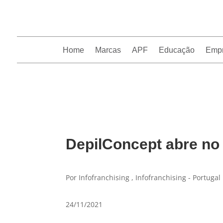
Home
Marcas
APF
Educação
Emp
InfoFranchising: O portal de conteúdo da APF
DepilConcept abre no
Por Infofranchising , Infofranchising - Portugal
24/11/2021