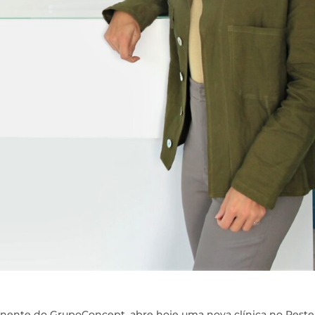
nente do GrupoConcept, abre hoje uma nova clínica no Reste