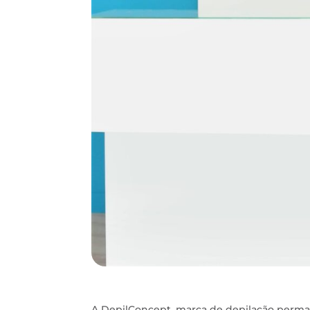
A DepilConcept, marca de depilação perma