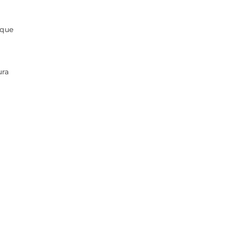
 que
ura