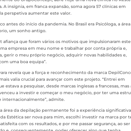
 A insígnia, em franca expansão, soma agora 57 clínicas em
da perspetiva aumentar este valor.
o antes do início da pandemia. No Brasil era Psicóloga, a área
rio, um sonho antigo.
t afiança que foram vários os motivos que impulsionaram este
ma empresa em meu nome e trabalhar por conta própria e,
, gerir o meu próprio negócio, adquirir novas habilidades e,
, com uma boa equipa”.
ara revela que a força e reconhecimento da marca DepilConc
mais valia crucial para avançar com este projeto. “Entrei em
ue estava a pesquisar, desde marcas inglesas a francesas, mas 
enceu a investir e começar o meu negócio, por ter uma estru
 internacionalmente”, admite.
na área da depilação permanente foi a experiência significativa
da Estética ser nova para mim, escolhi investir na marca por t
tisfeita com os resultados, e por me passar segurança, ao ser
do e, consequentemente, poder oferecer algo que tenha