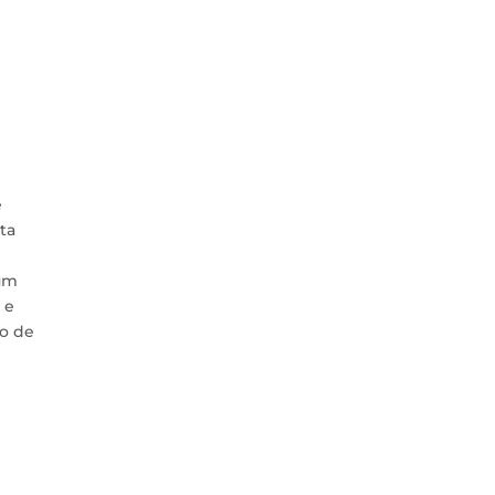
e
ta
 um
 e
to de