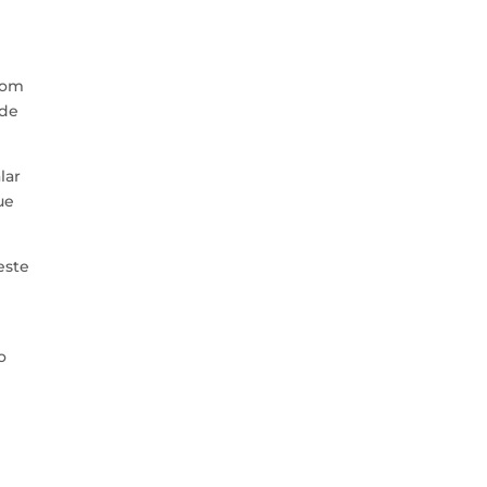
com
 de
lar
ue
este
o