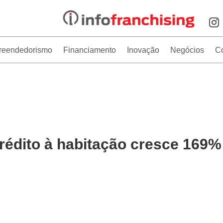
reendedorismo
Financiamento
Inovação
Negócios
C
édito à habitação cresce 169%