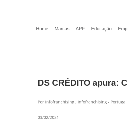
Home
Marcas
APF
Educação
Emp
InfoFranchising: O portal de conteúdo da APF
DS CRÉDITO apura: Cr
Por Infofranchising , Infofranchising - Portugal
03/02/2021