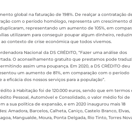
ento global na faturação de 198%. De realçar a contratação d
ração com o período homólogo, representa um crescimento 
o duplicaram, representando um aumento de 105%, em compar
ílias utilizaram para conseguir poupar algum dinheiro, reduzi
 ao contexto de crise económica que todos vivemos.
rdenadora Nacional da DS CRÉDITO, “Fazer uma análise dos
rtada. O aconselhamento gratuito que prestamos pode traduzi
 permitindo assim uma poupança. Em 2020, a DS CRÉDITO deu
epresentou um aumento de 81%, em comparação com o período
a eficácia dos nossos serviços para a população”.
édito à Habitação foi de 120.000 euros, sendo que em termos
dito Pessoal, Automóvel e Consolidado, o valor médio foi de
 a sua política de expansão, e em 2020 inaugurou mais 18
des: Amadora, Barcelos, Calheta, Caniço, Castelo Branco, Elvas,
agoa, Mangualde, Moura, Ponta Delgada, Rio Tinto, Torres Nova