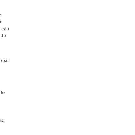
e
de
ação
ndo
r-se
 de
s,