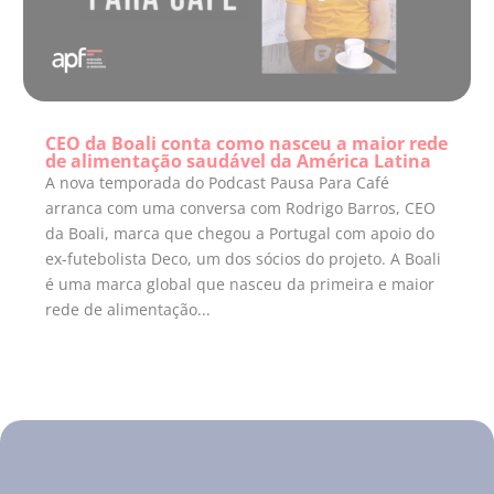
CEO da Boali conta como nasceu a maior rede
de alimentação saudável da América Latina
A nova temporada do Podcast Pausa Para Café
arranca com uma conversa com Rodrigo Barros, CEO
da Boali, marca que chegou a Portugal com apoio do
ex-futebolista Deco, um dos sócios do projeto. A Boali
é uma marca global que nasceu da primeira e maior
rede de alimentação...