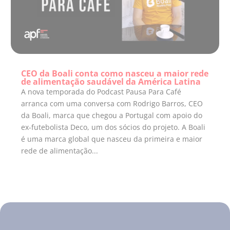
CEO da Boali conta como nasceu a maior rede
de alimentação saudável da América Latina
A nova temporada do Podcast Pausa Para Café
arranca com uma conversa com Rodrigo Barros, CEO
da Boali, marca que chegou a Portugal com apoio do
ex-futebolista Deco, um dos sócios do projeto. A Boali
é uma marca global que nasceu da primeira e maior
rede de alimentação...