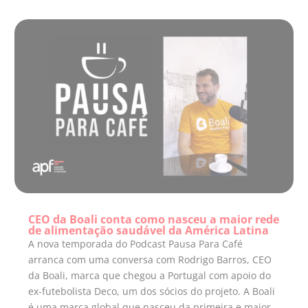
CEO da Boali conta como nasceu a maior rede
de alimentação saudável da América Latina
A nova temporada do Podcast Pausa Para Café
arranca com uma conversa com Rodrigo Barros, CEO
da Boali, marca que chegou a Portugal com apoio do
ex-futebolista Deco, um dos sócios do projeto. A Boali
é uma marca global que nasceu da primeira e maior