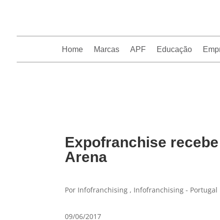
Home
Marcas
APF
Educação
Emp
InfoFranchising: O portal de conteúdo da APF
Expofranchise recebe
Arena
Por Infofranchising , Infofranchising - Portugal
09/06/2017