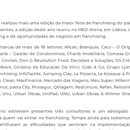
 realizou mais uma edição da maior feira de franchising do paí
entes, a edição deste ano reuniu no MEO Arena, em Lisboa, 
ing e de oportunidades de negócio em franchising.
rcas de mais de 18 setores: Allcan, Branquia, Caco – O Orig
Charib – Gestão de Condomínios, Charib Imobiliária, Comess G
Coviran, Don G Revolution Food, Decisões e Soluções, DS Cré
lkers, Ginásios da Educação Da Vinci, Grab & Go, Grupo Lys
chising, InfoTactile, Jumping Clay, La Pizzeria, Le Kiosque à Pi
Max Clean, MaxFinance, Mercado das Viagens, Meu Super, Mille
nce, pasta City, Prosegur, QViagem, RedUnicre, Refan, Reloon
, Unu, Urban Obras, UniPad, UNU, Urban Obras, 6 Wilmer Str
ano estiveram presentes três consultores e um advogado
a quem vai entrar no franchising. Tempo ainda para testemu
artilharam as dificuldades que sentiram na implementaçã