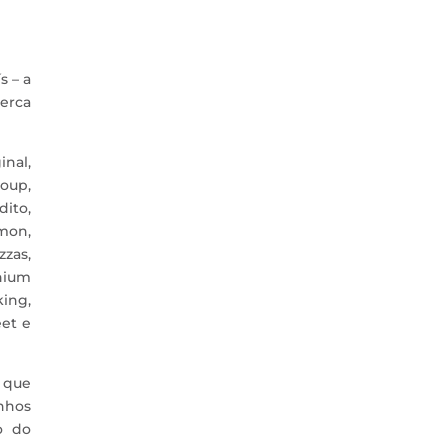
s – a
cerca
inal,
roup,
dito,
mon,
zzas,
nnium
king,
eet e
 que
nhos
o do