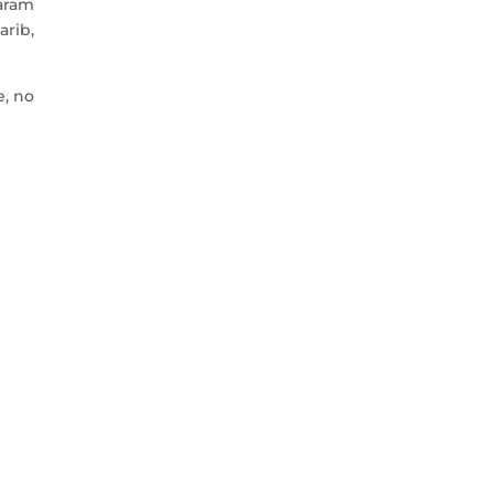
aram
rib,
e, no