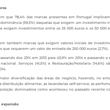
uros
bém que 78,4% das marcas presentes em Portugal implica
edominância (59,5%) daquelas que exigem um investimento in
ue exigem investimentos entre os 25 000 euros e os 50 000 
em também marcas que exigem valores iniciais de investim
as que requerem um valor de entrada de 250 000 euros (2,7%).
 passando dos 25% em 2013 para 43,9% em 2014 e passando a 
cional. Serviços (41,5%) e Restauração/Hotelaria (14,6%) s
014.
ior diversificação das áreas de negócio, havendo, no enta
istribuição alimentar, as lavandarias self-service, as perfuma
posição dominadora como aconteceu no passado recente c
em expansão