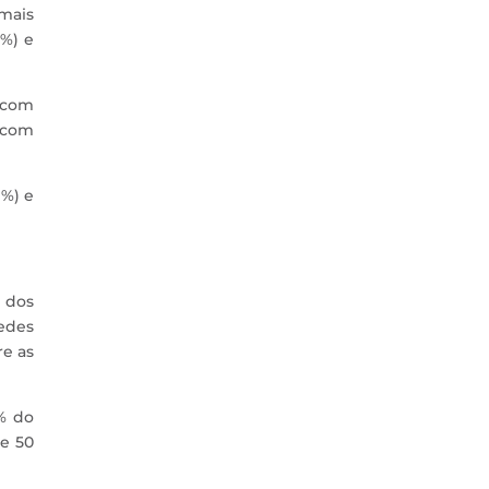
mais
0%) e
, com
, com
1%) e
 dos
edes
re as
2% do
e 50