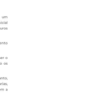
m um
icial
euros
ento
ser o
ão os
nto,
rias,
om a