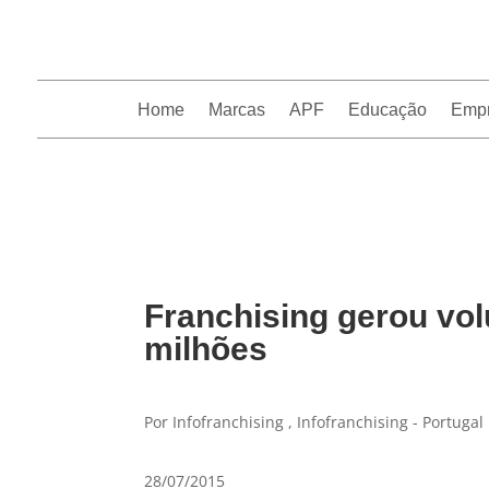
Home
Marcas
APF
Educação
Emp
InfoFranchising: O portal de conteúdo da APF
Franchising gerou vol
milhões
Por Infofranchising , Infofranchising - Portugal
28/07/2015