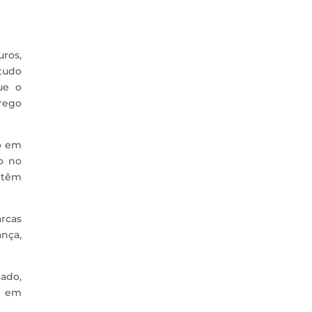
ros,
tudo
ue o
prego
o em
o no
 têm
rcas
ança,
ado,
g em