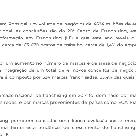
 em Portugal, um volume de negócios de 4624 milhões de eu
ional. As conclusões são do 20º Censo de Franchising, es
 Informação em Franchising (IIF) e que este ano revela q
de cerca de 63 670 postos de trabalho, cerca de 1,4% do em
por um aumento no número de marcas e de áreas de negóci
a integração de um total de 41 novos conceitos de negóci
ra é composto por 524 marcas franchisadas, 63,4% das quais
rcado nacional de franchising em 2014 foi dominado por ma
as redes, e por marcas provenientes de países como EUA, Fr
sing permitem constatar uma franca evolução deste merc
 mantenha esta tendência de crescimento do franchisin
 IIF.