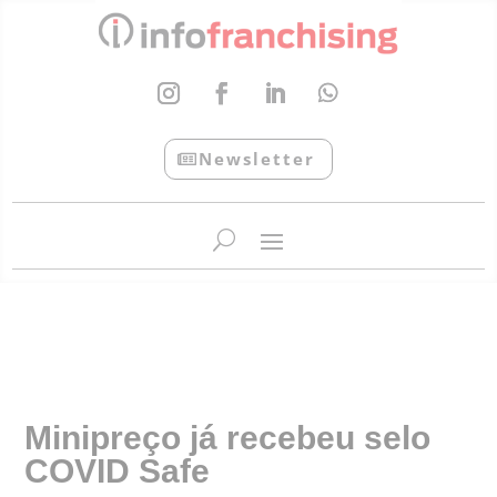
Newsletter
InfoFranchising: O portal de conteúdo da APF
Minipreço já recebeu selo
COVID Safe