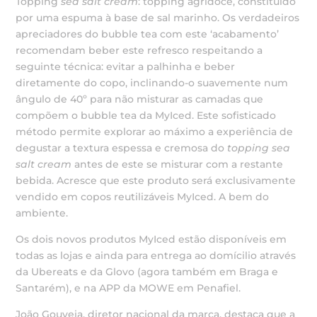
Topping
sea salt cream
: topping agridoce, constituído
por uma espuma à base de sal marinho. Os verdadeiros
apreciadores do bubble tea com este ‘acabamento’
recomendam beber este refresco respeitando a
seguinte técnica: evitar a palhinha e beber
diretamente do copo, inclinando-o suavemente num
ângulo de 40º para não misturar as camadas que
compõem o bubble tea da MyIced. Este sofisticado
método permite explorar ao máximo a experiência de
degustar a textura espessa e cremosa do
topping sea
salt cream
antes de este se misturar com a restante
bebida. Acresce que este produto será exclusivamente
vendido em copos reutilizáveis MyIced. A bem do
ambiente.
Os dois novos produtos MyIced estão disponíveis em
todas as lojas e ainda para entrega ao domícilio através
da Ubereats e da Glovo (agora também em Braga e
Santarém), e na APP da MOWE em Penafiel.
João Gouveia, diretor nacional da marca, destaca que a