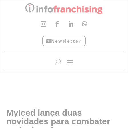
Newsletter
InfoFranchising: O portal de conteúdo da APF
MyIced lança duas
novidades para combater