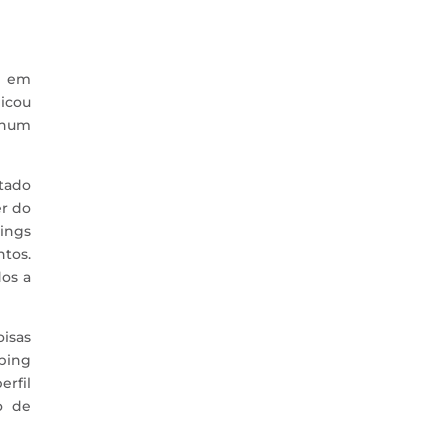
o em
icou
 num
tado
r do
pings
tos.
dos a
oisas
ping
erfil
o de