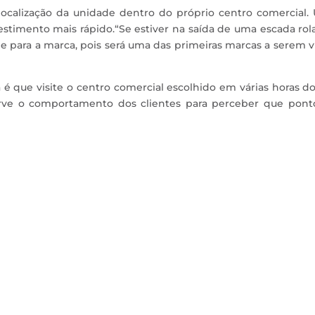
 localização da unidade dentro do próprio centro comercial
vestimento mais rápido.“Se estiver na saída de uma escada rol
e para a marca, pois será uma das primeiras marcas a serem v
 é que visite o centro comercial escolhido em várias horas do
bserve o comportamento dos clientes para perceber que pont
nversamos com Carlos Soares dos Santos, Co-fundador e atual CEO
cada ao imobiliário) do mercado português. Carlos contou-nos um p