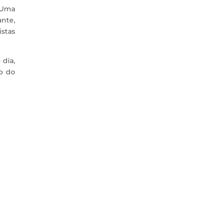
. Uma
ante,
istas
 dia,
o do
 da Zome, e um dos principais nomes
ouco sobre a sua...