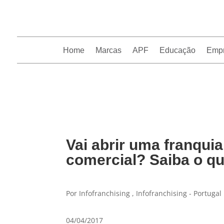
Home
Marcas
APF
Educação
Emp
InfoFranchising: O portal de conteúdo da APF
Vai abrir uma franqui
comercial? Saiba o qu
Por Infofranchising , Infofranchising - Portugal
04/04/2017