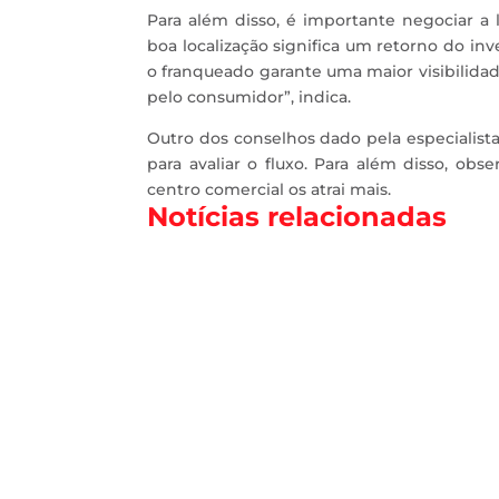
Para além disso, é importante negociar a
boa localização significa um retorno do in
o franqueado garante uma maior visibilidad
pelo consumidor”, indica.
Outro dos conselhos dado pela especialista
para avaliar o fluxo. Para além disso, o
centro comercial os atrai mais.
Notícias relacionadas
Neste novo episódio do Pausa para Café co
dinamizadores de PropTech (tecnologia apli