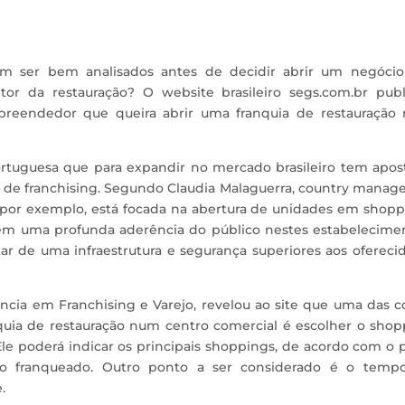
em ser bem analisados antes de decidir abrir um negóci
tor da restauração? O website brasileiro segs.com.br publ
reendedor que queira abrir uma franquia de restauração
ortuguesa que para expandir no mercado brasileiro tem apos
de franchising. Segundo Claudia Malaguerra, country manage
3, por exemplo, está focada na abertura de unidades em shop
em uma profunda aderência do público nestes estabelecimen
r de uma infraestrutura e segurança superiores aos ofereci
gência em Franchising e Varejo, revelou ao site que uma das c
quia de restauração num centro comercial é escolher o shop
le poderá indicar os principais shoppings, de acordo com o p
lo franqueado. Outro ponto a ser considerado é o temp
.