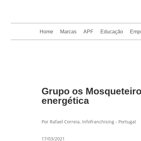
Home
Marcas
APF
Educação
Emp
InfoFranchising: O portal de conteúdo da APF
Grupo os Mosqueteiros
energética
Por Rafael Correia, Infofranchising - Portugal
17/03/2021