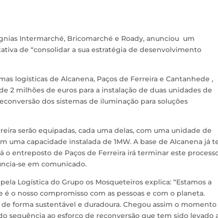
ígnias Intermarché, Bricomarché e Roady, anunciou um
ativa de “consolidar a sua estratégia de desenvolvimento
ormas logísticas de Alcanena, Paços de Ferreira e Cantanhede ,
 2 milhões de euros para a instalação de duas unidades de
 reconversão dos sistemas de iluminação para soluções
rreira serão equipadas, cada uma delas, com uma unidade de
om uma capacidade instalada de 1MW. A base de Alcanena já t
á o entreposto de Paços de Ferreira irá terminar este process
nuncia-se em comunicado.
pela Logística do Grupo os Mosqueteiros explica: “Estamos a
ue é o nosso compromisso com as pessoas e com o planeta.
 de forma sustentável e duradoura. Chegou assim o momento
do sequência ao esforço de reconversão que tem sido levado 