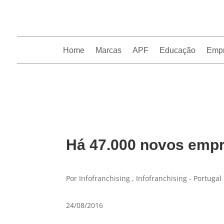
Home
Marcas
APF
Educação
Emp
InfoFranchising: O portal de conteúdo da APF
Há 47.000 novos empr
Por Infofranchising , Infofranchising - Portugal
24/08/2016