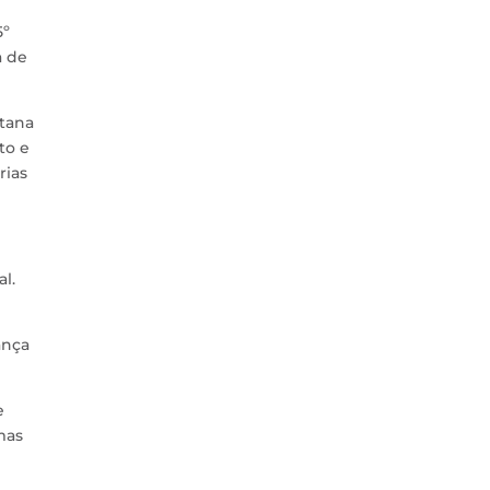
5º
a de
itana
to e
rias
l.
ança
e
mas