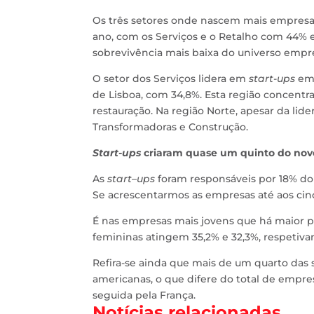
Os três setores onde nascem mais empresas 
ano, com os Serviços e o Retalho com 44% 
sobrevivência mais baixa do universo empres
O setor dos Serviços lidera em
start-ups
em 
de Lisboa, com 34,8%. Esta região concen
restauração. Na região Norte, apesar da lide
Transformadoras e Construção.
Start-ups
criaram quase um quinto do no
As
start
–
ups
foram responsáveis por 18% do
Se acrescentarmos as empresas até aos cin
É nas empresas mais jovens que há maior 
femininas atingem 35,2% e 32,3%, respetiv
Refira-se ainda que mais de um quarto das 
americanas, o que difere do total de empr
seguida pela França.
Notícias relacionadas