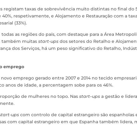
registam taxas de sobrevivência muito distintas no final do 
e 40%, respetivamente, e Alojamento e Restauração com a tax
arial (33%).
todas as regiões do país, com destaque para a Área Metropol
tra também muitas
start-ups
dos setores do Retalho e Alojamen
rança dos Serviços, há um peso significativo do Retalho, Indúst
vo emprego
 novo emprego gerado entre 2007 e 2014 no tecido empresaria
co anos de idade, a percentagem sobe para os 46%.
proporção de mulheres no topo. Nas
start
–
ups
a gestão e lider
amente.
s
tart-ups
com controlo de capital estrangeiro são espanholas 
esas com capital estrangeiro em que Espanha também lidera, 