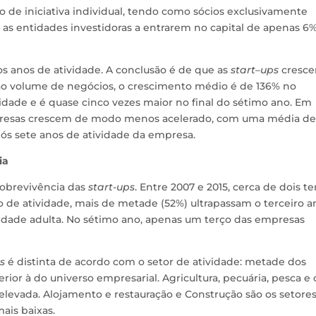
o de iniciativa individual, tendo como sócios exclusivamente
as entidades investidoras a entrarem no capital de apenas 6
os anos de atividade. A conclusão é de que as
start
–
ups
cresc
ao volume de negócios, o crescimento médio é de 136% no
ividade e é quase cinco vezes maior no final do sétimo ano. Em
presas crescem de modo menos acelerado, com uma média de
ós sete anos de atividade da empresa.
ia
sobrevivência das
start-ups
. Entre 2007 e 2015, cerca de dois te
 de atividade, mais de metade (52%) ultrapassam o terceiro a
 idade adulta. No sétimo ano, apenas um terço das empresas
s
é distinta de acordo com o setor de atividade: metade dos
ior à do universo empresarial. Agricultura, pecuária, pesca e 
 elevada. Alojamento e restauração e Construção são os setore
ais baixas.