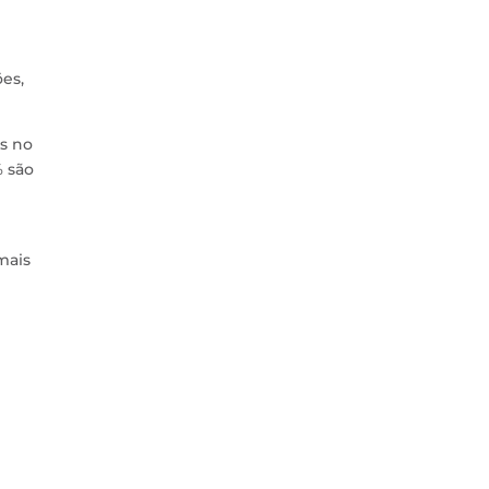
es,
s no
 são
mais
m