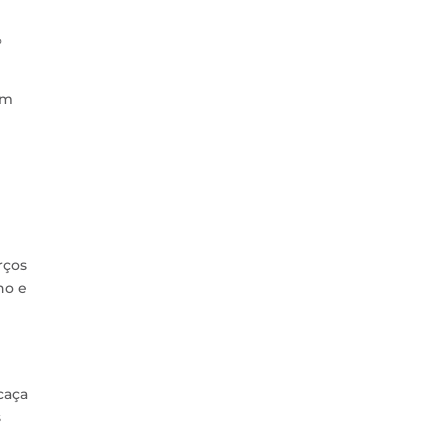
%
em
rços
no e
caça
s