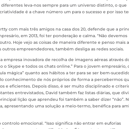
 diferentes leva-nos sempre para um universo distinto, o que
 criatividade é a chave número um para o sucesso e por isso t
tty com mais três amigos na casa dos 20, defende que a prin
presário, em 2013, foi ter ponderação e calma. “Não devemos
utro. Hoje vejo as coisas de maneira diferente e penso mais a
 os outros empreendedores, também desliga as redes sociais.
a empresa inovadora de recolha de imagens aéreas através d
go o Skype e todos os chats online.” Para o jovem empresário,
la mágica” quanto aos hábitos a ter para se ser bem-sucedido
 pelo conhecimento de nós próprios de forma a percebermos qu
 e eficientes. Depois disso, é ser muito disciplinado e criteri
antes entrevistados, David também faz listas diárias, que div
principal lição que aprendeu foi também a saber dizer “não”. 
eja, apresentando uma solução a meio-termo, benéfica para a
controlo emocional. “Isso significa não entrar em euforias