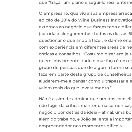
que “traçar um plano e segui-lo resilientem
O empresário, que viu a sua empresa arrec
edição de 2014 do Wine Business Innovatio
externos ao negócio que fazem toda a difer
(corrida e alongamentos) todos os dias às 
questionar o que ando a fazer, e dá-me ene
com experiência em diferentes áreas de n
críticas e conselhos. “Costumo dizer em je
quem, obviamente, tudo o que faço é um esp
grupo de pessoas que de alguma forma se c
fazerem parte deste grupo de conselheiros 
ajudarem-me a pensar como ultrapassar e e
valem mais do que investimento.”
Não é assim de admirar que um dos conse
não fugir da crítica, manter uma comunica
negócio por detrás da ideia – afinal, uma 
além do trabalho, e João salienta a importâ
empreendedor nos momentos difíceis.