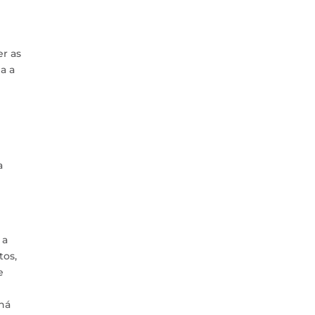
er as
a a
a
 a
tos,
e
 há