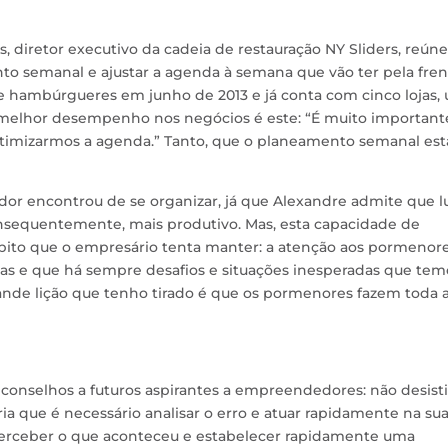
s, diretor executivo da cadeia de restauração NY Sliders, reúne
to semanal e ajustar a agenda à semana que vão ter pela fren
e hambúrgueres em junho de 2013 e já conta com cinco lojas,
melhor desempenho nos negócios é este: “É muito important
timizarmos a agenda.” Tanto, que o planeamento semanal est
r encontrou de se organizar, já que Alexandre admite que l
onsequentemente, mais produtivo. Mas, esta capacidade de
bito que o empresário tenta manter: a atenção aos pormenore
dias e que há sempre desafios e situações inesperadas que tem
ande lição que tenho tirado é que os pormenores fazem toda 
 conselhos a futuros aspirantes a empreendedores: não desisti
ria que é necessário analisar o erro e atuar rapidamente na su
perceber o que aconteceu e estabelecer rapidamente uma