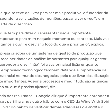
 que se teve de livrar para ser mais produtivo, o fundador da
sponder a solicitações de reuniões, passar a ver
e-mails
em
rte de dizer “não”.
que tem para dizer ou apresentar não é importante.
importante para mim naquele momento ou contexto. Mais vale
stamos a ouvir e desviar o foco do que é prioritário”, explica.
mpresa criadora de um sistema de gestão de produção que
e recolher dados de análise importantes para qualquer gestor
 aprender a dizer “não” foi a sua principal lição enquanto
e empresário tecnológico também defende a importância de
 essencial no mundo dos negócios, pelo que livrar das distraçõ
e importantes. Aderir a processos e medir tudo são as únicas
 ou que é preciso ajustar”, diz.
da nos resultados – Gonçalo diz que é importante aprender a
mart partilha ainda outro hábito com o CEO da Wine With Spiri
 livrar do hábito de verificar demasiadas vezes o
e-mail
e o