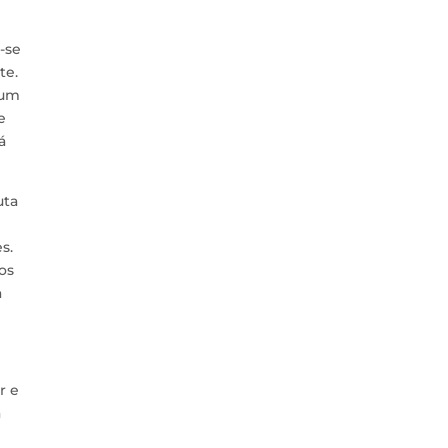
-se
te.
 um
e
á
uta
s.
os
a
r e
a