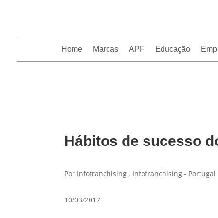
Home
Marcas
APF
Educação
Emp
InfoFranchising: O portal de conteúdo da APF
Hábitos de sucesso 
Por Infofranchising , Infofranchising - Portugal
10/03/2017