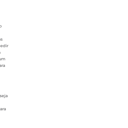
o
as
edir
a
 um
ara
seja
ara