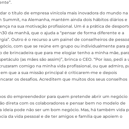
ente”.
adar o título de empresa vinícola mais inovadora do mundo na
n Summit, na Alemanha, mantém ainda dois hábitos diários e
ença na sua motivação profissional. Um é a prática de desport
6h30 da manhã, que o ajuda a “pensar de forma diferente e a
rgia”. Outro é o recurso a um painel de conselheiros de pesso
egócio, com que se reúne em grupo ou individualmente para p
ito de brincadeira que para me elogiar tenho a minha mãe, par
etáculo (as mães são assim)”, brinca o CEO. “Por isso, pedi a
ruzaram comigo na minha vida profissional, ou que admiro, p
em que a sua missão principal é criticarem-me e depois
ncarar os desafios. Acreditem que muitos dos seus conselhos
lhos do empreendedor para quem pretende abrir um negócio 
ção direta com os colaboradores e pensar bem no modelo de
boa ideia pode não ser um bom negócio. Mas, há também vida p
ncia da vida pessoal e de ter amigos e família que apoiem o