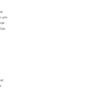
ua
u um
rar
iza
a:
s