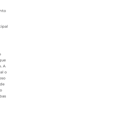
ento
cipal
o
 que
. A
al o
oso
ide
No
mbas