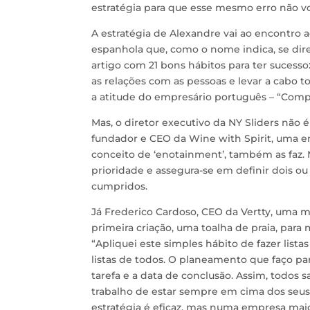
estratégia para que esse mesmo erro não vo
A estratégia de Alexandre vai ao encontro 
espanhola que, como o nome indica, se di
artigo com 21 bons hábitos para ter sucess
as relações com as pessoas e levar a cabo t
a atitude do empresário português – “Comp
Mas, o diretor executivo da NY Sliders não é
fundador e CEO da Wine with Spirit, uma e
conceito de ‘enotainment’, também as faz. Ma
prioridade e assegura-se em definir dois ou
cumpridos.
Já Frederico Cardoso, CEO da Vertty, uma 
primeira criação, uma toalha de praia, para 
“Apliquei este simples hábito de fazer lis
listas de todos. O planeamento que faço par
tarefa e a data de conclusão. Assim, todos 
trabalho de estar sempre em cima dos seu
estratégia é eficaz, mas numa empresa mai