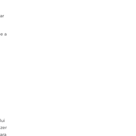
ar
e a
lui
zer
ara