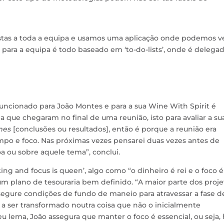
listas a toda a equipa e usamos uma aplicação onde podemos v
 para a equipa é todo baseado em ‘to-do-lists’, onde é delegad
uncionado para João Montes e para a sua Wine With Spirit é
 que chegaram no final de uma reunião, isto para avaliar a su
mes
[conclusões ou resultados], então é porque a reunião era
o e foco. Nas próximas vezes pensarei duas vezes antes de
a ou sobre aquele tema”, conclui.
ng and focus is queen’, algo como “o dinheiro é rei e o foco é
um plano de tesouraria bem definido. “A maior parte dos proje
gure condições de fundo de maneio para atravessar a fase d
 a ser transformado noutra coisa que não o inicialmente
u lema, João assegura que manter o foco é essencial, ou seja,