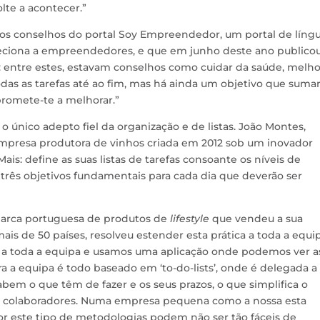
lte a acontecer.”
aos conselhos do portal Soy Empreendedor, um portal de líng
reciona a empreendedores, e que em junho deste ano publico
o: entre estes, estavam conselhos como cuidar da saúde, melho
odas as tarefas até ao fim, mas há ainda um objetivo que sumar
romete-te a melhorar.”
 o único adepto fiel da organização e de listas. João Montes,
mpresa produtora de vinhos criada em 2012 sob um inovador
is: define as suas listas de tarefas consoante os níveis de
 três objetivos fundamentais para cada dia que deverão ser
marca portuguesa de produtos de
lifestyle
que vendeu a sua
mais de 50 países, resolveu estender esta prática a toda a equip
tas a toda a equipa e usamos uma aplicação onde podemos ver a
a a equipa é todo baseado em ‘to-do-lists’, onde é delegada a
sabem o que têm de fazer e os seus prazos, o que simplifica o
s colaboradores. Numa empresa pequena como a nossa esta
or este tipo de metodologias podem não ser tão fáceis de