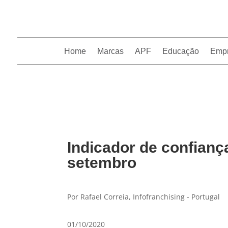
Home
Marcas
APF
Educação
Emp
InfoFranchising: O portal de conteúdo da APF
Indicador de confian
setembro
Por Rafael Correia, Infofranchising - Portugal
01/10/2020