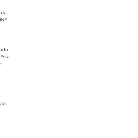
 da
INE.
vado
 Esta
e
pós