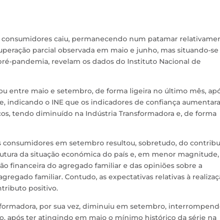
os consumidores caiu, permanecendo num patamar relativame
cuperação parcial observada em maio e junho, mas situando-se
 pré-pandemia, revelam os dados do Instituto Nacional de
u entre maio e setembro, de forma ligeira no último mês, ap
rie, indicando o INE que os indicadores de confiança aumenta
ços, tendo diminuído na Indústria Transformadora e, de forma
s consumidores em setembro resultou, sobretudo, do contrib
 futura da situação económica do país e, em menor magnitude,
ão financeira do agregado familiar e das opiniões sobre a
gregado familiar. Contudo, as expectativas relativas à realiza
ributo positivo.
nsformadora, por sua vez, diminuiu em setembro, interrompend
, após ter atingindo em maio o mínimo histórico da série na