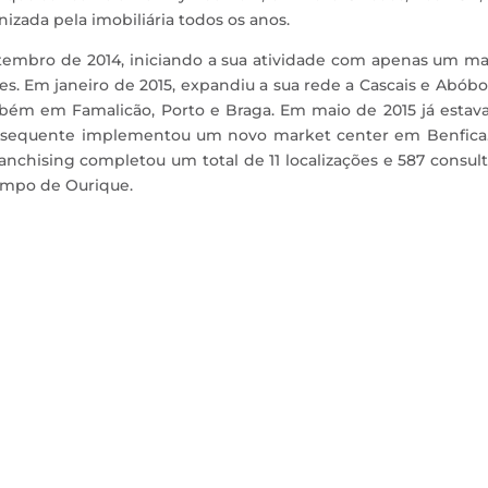
zada pela imobiliária todos os anos.
etembro de 2014, iniciando a sua atividade com apenas um m
. Em janeiro de 2015, expandiu a sua rede a Cascais e Abób
mbém em Famalicão, Porto e Braga. Em maio de 2015 já estav
subsequente implementou um novo market center em Benfica
nchising completou um total de 11 localizações e 587 consul
ampo de Ourique.