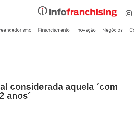
reendedorismo
Financiamento
Inovação
Negócios
C
gal considerada aquela ´com
2 anos´