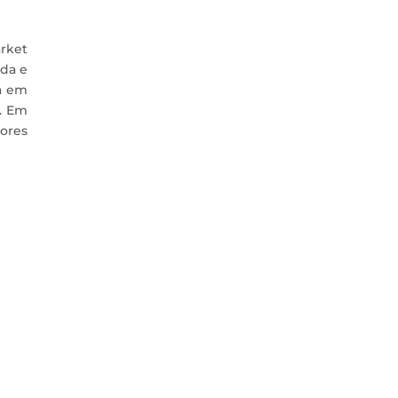
arket
oda e
a em
. Em
tores