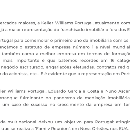
cados maiores, a Keller Williams Portugal, atualmente com
 já a maior representação do franchisado imobiliário fora dos 
ortugal para comemorar o primeiro ano da imobiliária com os
cançámos o estatuto de empresa número 1 a nível mundia
os também como a melhor empresa em termos de formaçã
 o mais importante é que batemos recordes em 16 catego
egócio escriturado, angariações efetuadas, contratos redig
o do acionista, etc… E é evidente que a representação em Por
ler Williams Portugal, Eduardo Garcia e Costa e Nuno Ascen
rranque fulminante no panorama da mediação imobiliári
os um caso de sucesso no crescimento da empresa em te
a multinacional deixou um objetivo para Portugal: atingir
m que se realiza a ‘Family Reunion’, em Nova Orleães, nos EUA