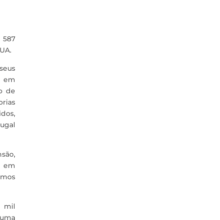
 587
EUA.
 seus
l em
o de
rias
idos,
tugal
são,
a em
rmos
 mil
, uma