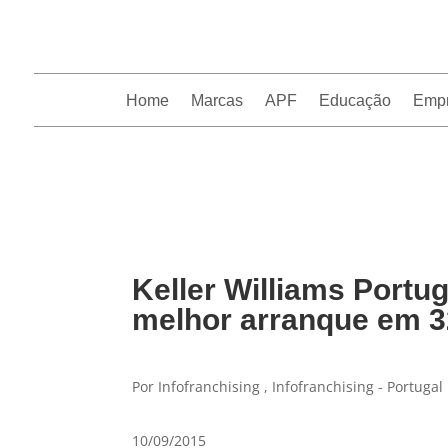
Home
Marcas
APF
Educação
Emp
InfoFranchising: O portal de conteúdo da APF
Keller Williams Portu
melhor arranque em 3
Por Infofranchising , Infofranchising - Portugal
10/09/2015