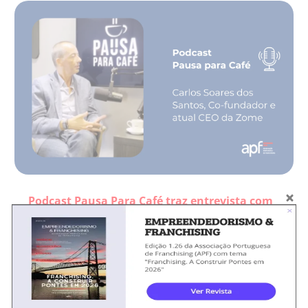
Podcast Pausa Para Café traz entrevista com
Carlos Soares dos Santos, Co-fundador e
atual CEO da Zome
Neste novo episódio do Pausa para Café conversamos
com Carlos Soares dos Santos, Co-fundador e atual
CEO da Zome, e um dos principais nomes
dinamizadores de PropTech (tecnologia aplicada ao
imobiliário) do mercado português. Carlos contou-nos