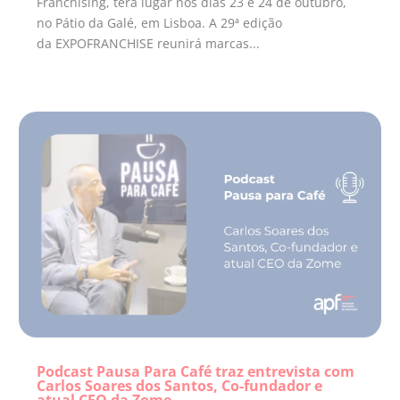
Franchising, terá lugar nos dias 23 e 24 de outubro,
no Pátio da Galé, em Lisboa. A 29ª edição
da EXPOFRANCHISE reunirá marcas...
Podcast Pausa Para Café traz entrevista com
Carlos Soares dos Santos, Co-fundador e
atual CEO da Zome