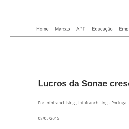
Home
Marcas
APF
Educação
Emp
InfoFranchising: O portal de conteúdo da APF
Lucros da Sonae cres
Por Infofranchising , Infofranchising - Portugal
08/05/2015