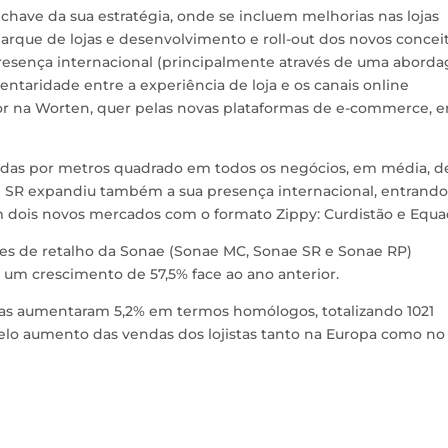
have da sua estratégia, onde se incluem melhorias nas lojas
ue de lojas e desenvolvimento e roll-out dos novos concei
 presença internacional (principalmente através de uma abor
entaridade entre a experiência de loja e os canais online
gor na Worten, quer pelas novas plataformas de e-commerce, 
ndas por metros quadrado em todos os negócios, em média, d
 SR expandiu também a sua presença internacional, entrando
m dois novos mercados com o formato Zippy: Curdistão e Equa
des de retalho da Sonae (Sonae MC, Sonae SR e Sonae RP)
, um crescimento de 57,5% face ao ano anterior.
stas aumentaram 5,2% em termos homólogos, totalizando 1021
elo aumento das vendas dos lojistas tanto na Europa como no