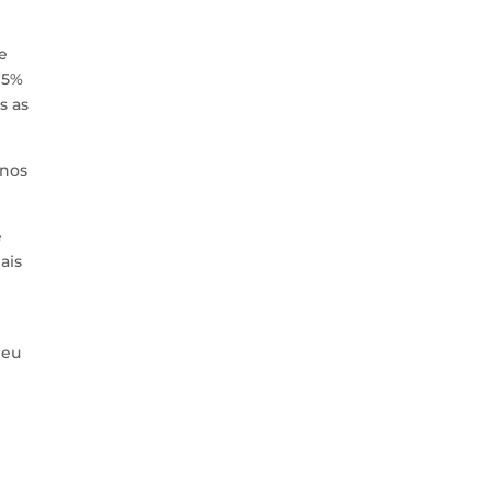
e
95%
s as
 nos
e
ais
Meu