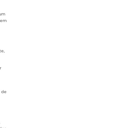
 um
 tem
te,
r
o de
,