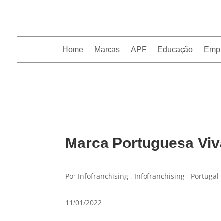
Home
Marcas
APF
Educação
Emp
InfoFranchising: O portal de conteúdo da APF
Marca Portuguesa Viva
Por Infofranchising , Infofranchising - Portugal
11/01/2022