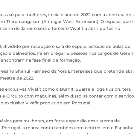
ness só para mulheres, inicia o ano de 2022 com a abertura de
e em Thirumangalam (Annagar West Extension). O espaço, que
zena de Janeiro será o terceiro Vivafit a abrir portas no
 dividido por recepção e sala de espera, estúdio de aulas de
ição e balneários. Irá empregar 6 pessoas nos cargos de Geren
e encontram na fase final de formação.
presário Shahul Hameed da Yora Enterprises que pretende abri
emestre de 2022.
 exclusivas Vivafit como o BurnIt, SBarre e Ioga Fusion, terá
e Circuito com máquinas, além disso irá contar com o serviç
 exclusivo Vivafit produzido em Portugal.
násios para mulheres, em forte expansão em sistema de
em Portugal, a marca conta também com centros em e Espanha