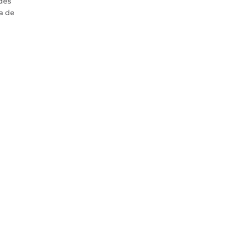
ades
a de