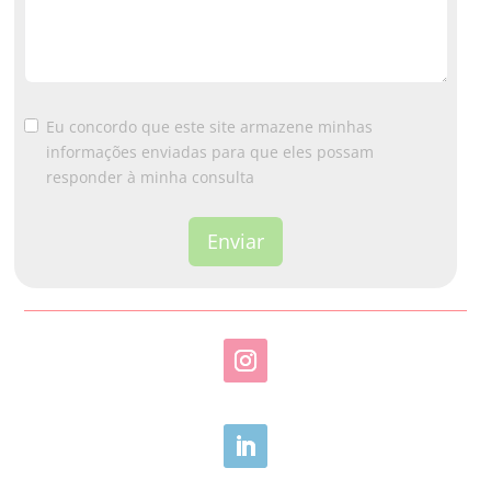
a
t
e
s
+
Eu concordo que este site armazene minhas
1
informações enviadas para que eles possam
responder à minha consulta
Enviar