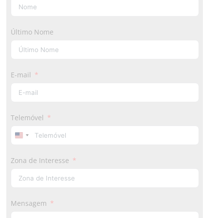
Último Nome
E-mail
Telemóvel
U
n
Zona de Interesse
i
t
e
d
Mensagem
S
t