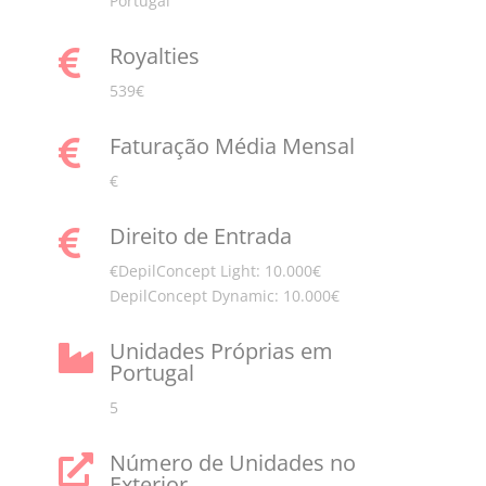
Portugal
Royalties

539€
Faturação Média Mensal

€
Direito de Entrada

€DepilConcept Light: 10.000€
DepilConcept Dynamic: 10.000€
Unidades Próprias em

Portugal
5
Número de Unidades no

Exterior