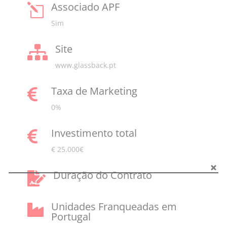
Associado APF
l
Sim
Site

www.glassback.pt
Taxa de Marketing

0%
Investimento total

€ 25.000€
Duração do Contrato

Unidades Franqueadas em

Portugal