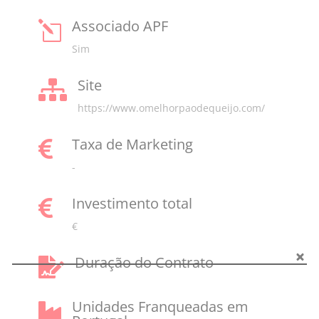
Associado APF
l
Sim
Site

https://www.omelhorpaodequeijo.com/
Taxa de Marketing

-
Investimento total

€
Duração do Contrato

Unidades Franqueadas em
