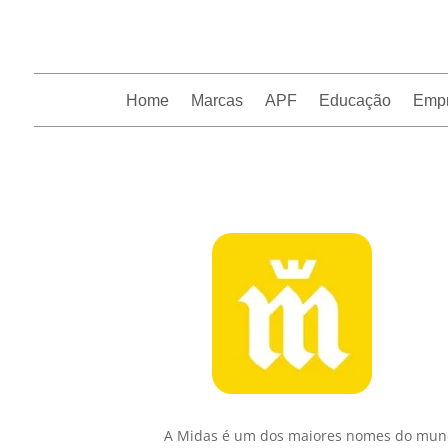
Home
Marcas
APF
Educação
Emp
InfoFranchising: O portal de conteúdo da APF
A Midas é um dos maiores nomes do mund