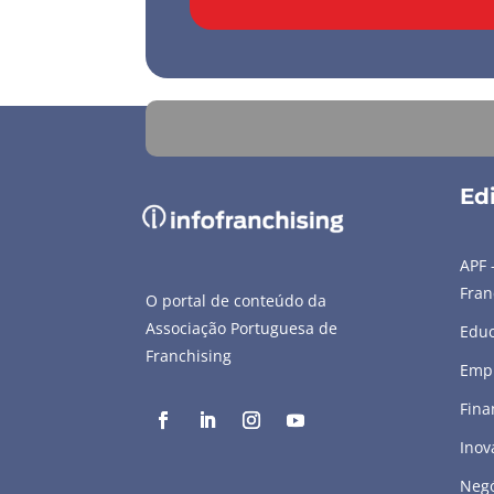
Edi
APF 
Fran
O portal de conteúdo da
Associação Portuguesa de
Edu
Franchising
Emp
Fina
Inov
Negó