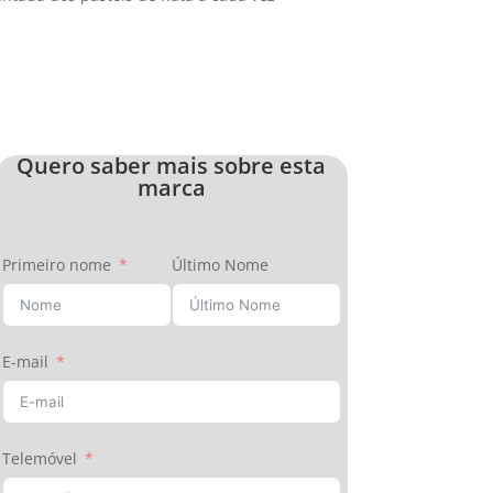
Quero saber mais sobre esta
marca
Primeiro nome
Último Nome
E-mail
Telemóvel