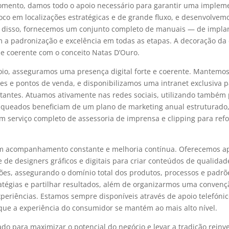
momento, damos todo o apoio necessário para garantir uma implem
oco em localizações estratégicas e de grande fluxo, e desenvolvem
m disso, fornecemos um conjunto completo de manuais — de implan
a padronização e excelência em todas as etapas. A decoração da c
e coerente com o conceito Natas D’Ouro.
oio, asseguramos uma presença digital forte e coerente. Mantemo
s e pontos de venda, e disponibilizamos uma intranet exclusiva pa
tantes. Atuamos ativamente nas redes sociais, utilizando também
anqueados beneficiam de um plano de marketing anual estruturado
m serviço completo de assessoria de imprensa e clipping para refo
m acompanhamento constante e melhoria contínua. Oferecemos ap
de designers gráficos e digitais para criar conteúdos de qualidade
lações, assegurando o domínio total dos produtos, processos e pad
ratégias e partilhar resultados, além de organizarmos uma convenç
xperiências. Estamos sempre disponíveis através de apoio telefónic
 que a experiência do consumidor se mantém ao mais alto nível.
o para maximizar o potencial do negócio e levar a tradição reinv