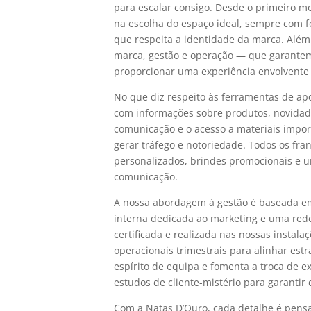
para escalar consigo. Desde o primeiro 
na escolha do espaço ideal, sempre com f
que respeita a identidade da marca. Alé
marca, gestão e operação — que garantem 
proporcionar uma experiência envolvente 
No que diz respeito às ferramentas de ap
com informações sobre produtos, novidade
comunicação e o acesso a materiais impor
gerar tráfego e notoriedade. Todos os fr
personalizados, brindes promocionais e u
comunicação.
A nossa abordagem à gestão é baseada e
interna dedicada ao marketing e uma rede 
certificada e realizada nas nossas insta
operacionais trimestrais para alinhar est
espírito de equipa e fomenta a troca de e
estudos de cliente-mistério para garantir
Com a Natas D’Ouro, cada detalhe é pensad