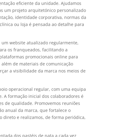
entação eficiente da unidade. Ajudamos
os um projeto arquitetónico personalizado
tação, identidade corporativa, normas da
línica ou loja é pensada ao detalhe para
s um website atualizado regularmente,
ra os franqueados, facilitando a
 plataformas promocionais online para
, além de materiais de comunicação
rçar a visibilidade da marca nos meios de
oio operacional regular, com uma equipa
. A formação inicial dos colaboradores é
rões de qualidade. Promovemos reuniões
ão anual da marca, que fortalece o
o direto e realizamos, de forma periódica,
entada dos pastéis de nata a cada vez