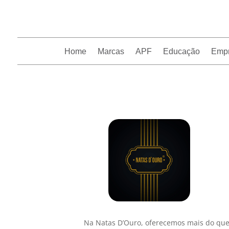
Home
Marcas
APF
Educação
Emp
InfoFranchising: O portal de conteúdo da APF
Na Natas D’Ouro, oferecemos mais do que