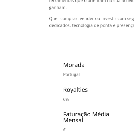
ferramentas que o orientam na sua activi
ganham.
Quer comprar, vender ou investir com seg
dedicados, tecnologia de ponta e presenç
Morada
Portugal
Royalties
6%
Faturação Média
Mensal
€