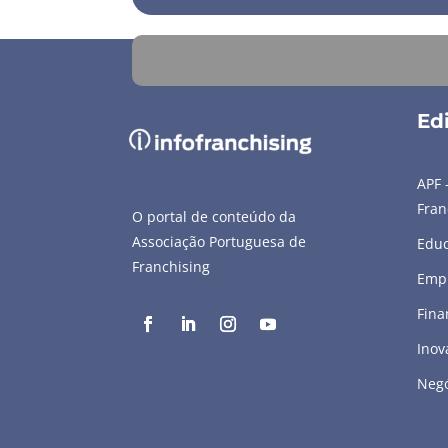
Edi
APF 
Fran
O portal de conteúdo da
Associação Portuguesa de
Edu
Franchising
Emp
Fina
Inov
Negó