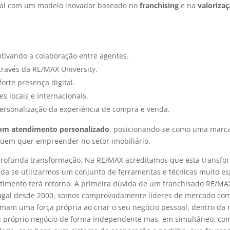
gal com um modelo inovador baseado no
franchising
e na
valoriza
ntivando a colaboração entre agentes.
través da RE/MAX University.
forte presença digital.
es locais e internacionais.
ersonalização da experiência de compra e venda.
 com atendimento personalizado
, posicionando-se como uma marca
uem quer empreender no setor imobiliário.
 profunda transformação. Na RE/MAX acreditamos que esta transfo
da se utilizarmos um conjunto de ferramentas e técnicas muito esp
stimento terá retorno. A primeira dúvida de um franchisado RE/MA
ugal desde 2000, somos comprovadamente líderes de mercado com 
mam uma força própria ao criar o seu negócio pessoal, dentro da
eu próprio negócio de forma independente mas, em simultâneo, com