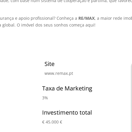
dade, com base num sistema de cooperação e partilha, que favorec
urança e apoio profissional? Conheça a
RE/MAX
, a maior rede imo
a global. O imóvel dos seus sonhos começa aqui!
Site
www.remax.pt
Taxa de Marketing
3%
Investimento total
€ 45.000 €