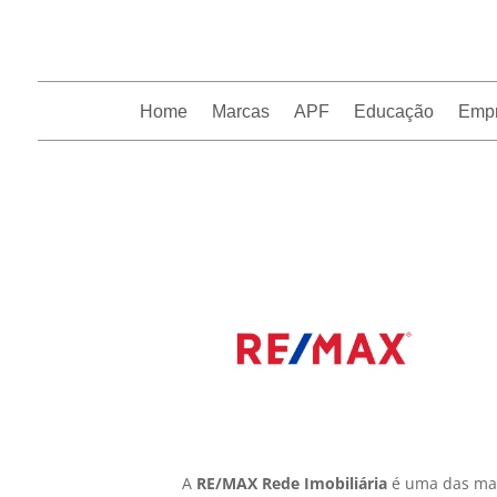
Home
Marcas
APF
Educação
Emp
InfoFranchising: O portal de conteúdo da APF
A
RE/MAX Rede Imobiliária
é uma das mai