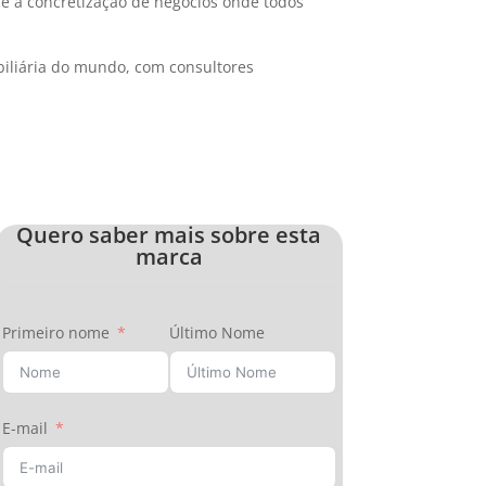
e a concretização de negócios onde todos
biliária do mundo, com consultores
Quero saber mais sobre esta
marca
Primeiro nome
Último Nome
E-mail