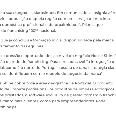
e a sua chegada a Matosinhos. Em comunicado, a insígnia afi
ervir a população daquela região com um serviço de máxima
a doméstica profissional e de proximidade”. Pilares que
 de franchising 100% nacional.
 que já concluiu a formação inicial disponibilizada pela marca,
crutamento das equipas.
expressão e oportunidades ao nível do negócio House Shine”
ão da rede de franchising. Para o responsável “a integração d
, como é o norte de Portugal, resulta de uma estratégia clar
 se identifiquem com o modelo de negócio da marca”.
e Shine cobre toda a área geográfica de Portugal. O conceito
do de limpeza profissional, os produtos de limpeza ecológicos,
os prestados, o software exclusivo de gestão, tornam o franch
, tanto para clientes, como para empreendedores. Pode
shine.pt