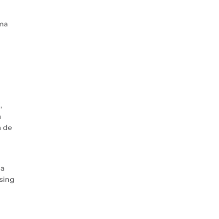
rma
,
a
a de
 a
ising