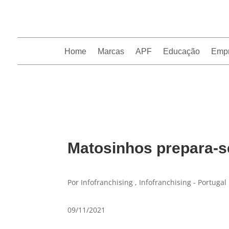
Home
Marcas
APF
Educação
Emp
InfoFranchising: O portal de conteúdo da APF
Matosinhos prepara-s
Por Infofranchising , Infofranchising - Portugal
09/11/2021