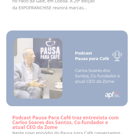
no Pátio da Galé, em Lisboa. A 29ª edição
da EXPOFRANCHISE reunirá marcas...
Podcast Pausa Para Café traz entrevista com
Carlos Soares dos Santos, Co-fundador e
atual CEO da Zome
Neste novo episódio do Pausa para Café conversamos