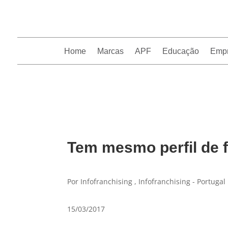
Home
Marcas
APF
Educação
Emp
InfoFranchising: O portal de conteúdo da APF
Tem mesmo perfil de 
Por Infofranchising , Infofranchising - Portugal
15/03/2017