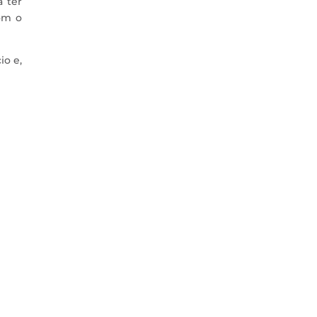
a ter
om o
io e,