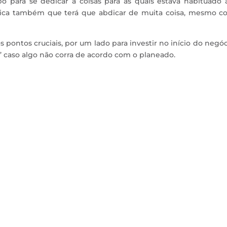
o para se dedicar a coisas para as quais estava habituado 
nifica também que terá que abdicar de muita coisa, mesmo c
os pontos cruciais, por um lado para investir no início do negóc
a’ caso algo não corra de acordo com o planeado.