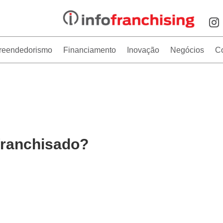
reendedorismo
Financiamento
Inovação
Negócios
C
franchisado?