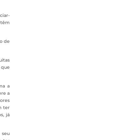
ciar-
 têm
lo de
uitas
s que
rma a
ere a
ores
m ter
s, já
o seu