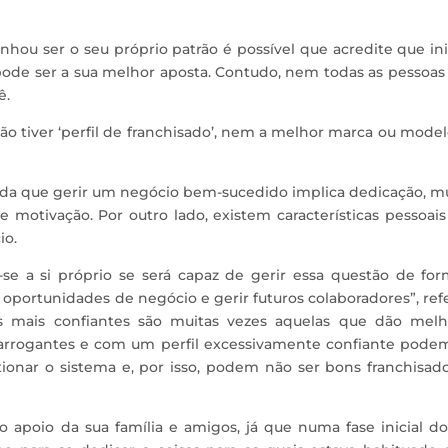
ou ser o seu próprio patrão é possível que acredite que ini
ode ser a sua melhor aposta. Contudo, nem todas as pessoas
ê.
não tiver ‘perfil de franchisado’, nem a melhor marca ou mode
nda que gerir um negócio bem-sucedido implica dedicação, m
de motivação. Por outro lado, existem características pessoai
io.
-se a si próprio se será capaz de gerir essa questão de fo
 oportunidades de negócio e gerir futuros colaboradores”, ref
as mais confiantes são muitas vezes aquelas que dão melh
s arrogantes e com um perfil excessivamente confiante pode
onar o sistema e, por isso, podem não ser bons franchisado
o apoio da sua família e amigos, já que numa fase inicial d