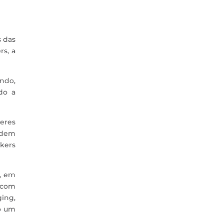
s das
rs, a
ndo,
do a
heres
odem
akers
s, em
“com
ing,
o um