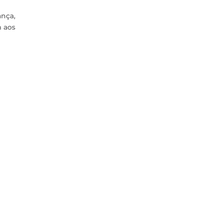
nça,
m aos