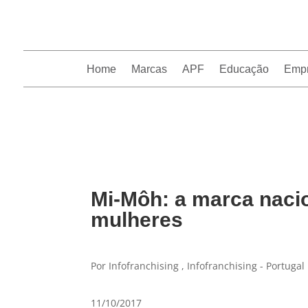
Home
Marcas
APF
Educação
Emp
InfoFranchising: O portal de conteúdo da APF
Mi-Môh: a marca naci
mulheres
Por Infofranchising , Infofranchising - Portugal
11/10/2017