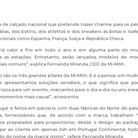
 de calçado nacional que pretende trazer charme para os pé
s, dos botins, dos stilettos e dos sneakers às botas e loafe
cionais como Espanha, França, Suíça e República Checa.
há calor e frio em todo o ano e em alguma parte do mu
as as estações. Entretanto, serão lançados modelos de mo
ais comuns”, explica Fernanda Miranda, CEO da Mi-Môh.
mo são os três grandes pilares da Mi-Môh. E é a pensar em mul
e apresentamos soluções versáteis, o que significa que p
osos para um evento, marcantes para o dia-a-dia ou uns sne
 momentos mais casual”, acrescenta.
gal e feitos em parceria com duas fábricas do Norte do paí
ra, fornecedores que, de acordo com a marca, trabalham 
mos preparados para proporcionar, desde o design ao packag
ar ao cliente em apenas 24h em Portugal Continental, tod
cado do nome da marca: mimo”, refere Fernanda Miranda.