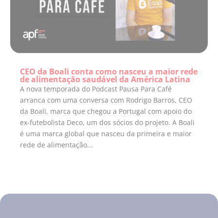
CEO da Boali conta como nasceu a maior rede
de alimentação saudável da América Latina
A nova temporada do Podcast Pausa Para Café
arranca com uma conversa com Rodrigo Barros, CEO
da Boali, marca que chegou a Portugal com apoio do
ex-futebolista Deco, um dos sócios do projeto. A Boali
é uma marca global que nasceu da primeira e maior
rede de alimentação...