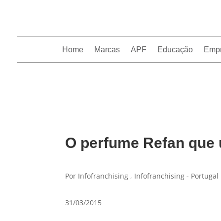
Home
Marcas
APF
Educação
Emp
InfoFranchising: O portal de conteúdo da APF
O perfume Refan que u
Por Infofranchising , Infofranchising - Portugal
31/03/2015