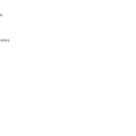
 e
 eles